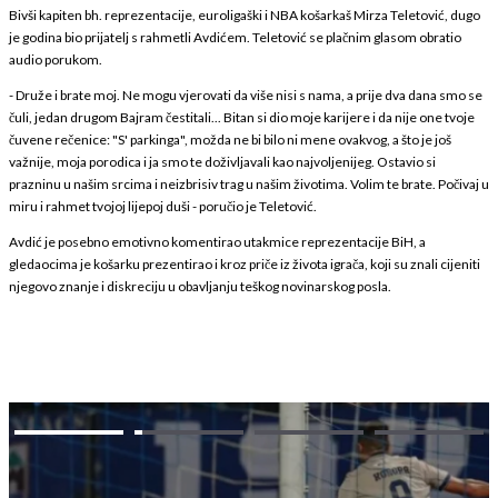
Bivši kapiten bh. reprezentacije, euroligaški i NBA košarkaš Mirza Teletović, dugo
je godina bio prijatelj s rahmetli Avdićem. Teletović se plačnim glasom obratio
audio porukom.
- Druže i brate moj. Ne mogu vjerovati da više nisi s nama, a prije dva dana smo se
čuli, jedan drugom Bajram čestitali... Bitan si dio moje karijere i da nije one tvoje
čuvene rečenice: "S' parkinga", možda ne bi bilo ni mene ovakvog, a što je još
važnije, moja porodica i ja smo te doživljavali kao najvoljenijeg. Ostavio si
prazninu u našim srcima i neizbrisiv trag u našim životima. Volim te brate. Počivaj u
miru i rahmet tvojoj lijepoj duši - poručio je Teletović.
Avdić je posebno emotivno komentirao utakmice reprezentacije BiH, a
gledaocima je košarku prezentirao i kroz priče iz života igrača, koji su znali cijeniti
njegovo znanje i diskreciju u obavljanju teškog novinarskog posla.