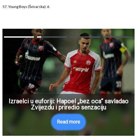
57. Young Boys (Švicarska): 6
Izraelci u euforiji: Hapoel „bez oca“ savladao
Zvijezdu i priredio senzaciju
Read more