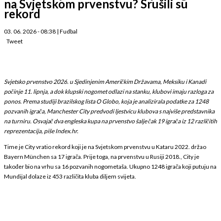
na Svjetskom prvenstvu? Srušili su
rekord
03. 06. 2026 - 08:38
|
Fudbal
Tweet
Svjetsko prvenstvo 2026. u Sjedinjenim Američkim Državama, Meksiku i Kanadi
počinje 11. lipnja, a dok klupski nogomet odlazi na stanku, klubovi imaju razloga za
ponos. Prema studiji brazilskog lista O Globo, koja je analizirala podatke za 1248
pozvanih igrača, Manchester City predvodi ljestvicu klubova s najviše predstavnika
na turniru. Osvajač dva engleska kupa na prvenstvo šalje čak 19 igrača iz 12 različitih
reprezentacija, piše Index.hr.
Time je City vratio rekord koji je na Svjetskom prvenstvu u Kataru 2022. držao
Bayern München sa 17 igrača. Prije toga, na prvenstvu u Rusiji 2018., City je
također bio na vrhu sa 16 pozvanih nogometaša. Ukupno 1248 igrača koji putuju na
Mundijal dolaze iz 453 različita kluba diljem svijeta.