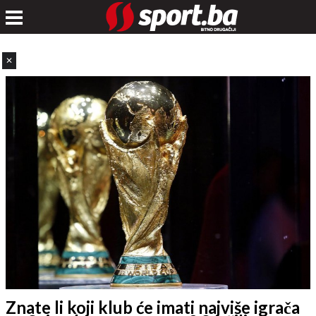
✕
Znate li koji klub će imati najviše igrača