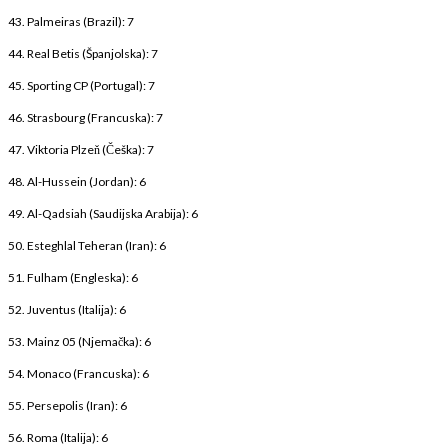
43. Palmeiras (Brazil): 7
44. Real Betis (Španjolska): 7
45. Sporting CP (Portugal): 7
46. Strasbourg (Francuska): 7
47. Viktoria Plzeň (Češka): 7
48. Al-Hussein (Jordan): 6
49. Al-Qadsiah (Saudijska Arabija): 6
50. Esteghlal Teheran (Iran): 6
51. Fulham (Engleska): 6
52. Juventus (Italija): 6
53. Mainz 05 (Njemačka): 6
54. Monaco (Francuska): 6
55. Persepolis (Iran): 6
56. Roma (Italija): 6