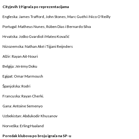
Cityjevih 19 igrača po reprezentacijama
Engleska: James Trafford, John Stones, Marc Guéhi i Nico O'Reilly
Portugal: Matheus Nunes, Rúben Dias i Bernardo Silva
Hrvatska: Joško Gvardiol i Mateo Kovačić
Nizozemska: Nathan Aké i Tijjani Reijnders
Alžir: Rayan Ait-Nouri
Belgija: Jérémy Doku
Egipat: Omar Marmoush
Španjolska: Rodri
Francuska: Rayan Cherki.
Gana: Antoine Semenyo
Uzbekistan: Abdukodir Khusanov
Norveška: Erling Haaland
Poredak klubova po broju igrača na SP-u