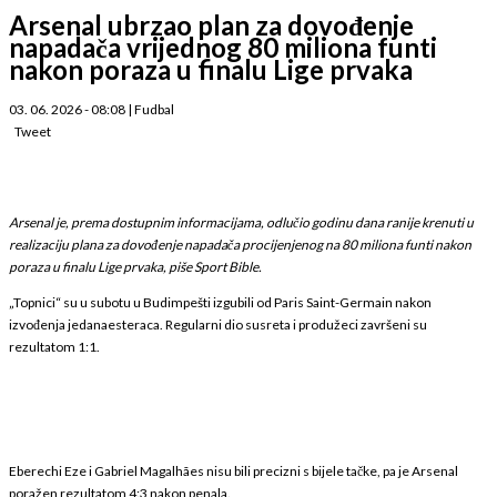
Arsenal ubrzao plan za dovođenje
napadača vrijednog 80 miliona funti
nakon poraza u finalu Lige prvaka
03. 06. 2026 - 08:08
|
Fudbal
Tweet
Arsenal je, prema dostupnim informacijama, odlučio godinu dana ranije krenuti u
realizaciju plana za dovođenje napadača procijenjenog na 80 miliona funti nakon
poraza u finalu Lige prvaka, piše Sport Bible.
„Topnici“ su u subotu u Budimpešti izgubili od Paris Saint-Germain nakon
izvođenja jedanaesteraca. Regularni dio susreta i produžeci završeni su
rezultatom 1:1.
Eberechi Eze i Gabriel Magalhães nisu bili precizni s bijele tačke, pa je Arsenal
poražen rezultatom 4:3 nakon penala.