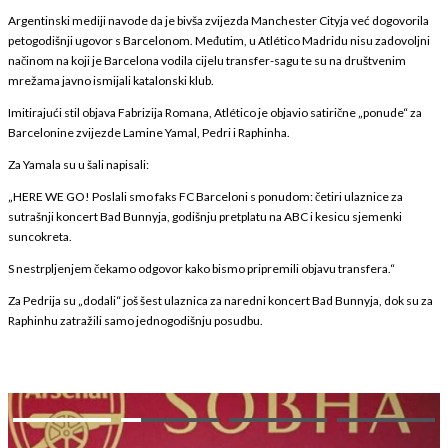
Argentinski mediji navode da je bivša zvijezda Manchester Cityja već dogovorila
petogodišnji ugovor s Barcelonom. Međutim, u Atlético Madridu nisu zadovoljni
načinom na koji je Barcelona vodila cijelu transfer-sagu te su na društvenim
mrežama javno ismijali katalonski klub.
Imitirajući stil objava Fabrizija Romana, Atlético je objavio satirične „ponude“ za
Barcelonine zvijezde Lamine Yamal, Pedri i Raphinha.
Za Yamala su u šali napisali:
„HERE WE GO! Poslali smo faks FC Barceloni s ponudom: četiri ulaznice za
sutrašnji koncert Bad Bunnyja, godišnju pretplatu na ABC i kesicu sjemenki
suncokreta.
S nestrpljenjem čekamo odgovor kako bismo pripremili objavu transfera.“
Za Pedrija su „dodali“ još šest ulaznica za naredni koncert Bad Bunnyja, dok su za
Raphinhu zatražili samo jednogodišnju posudbu.