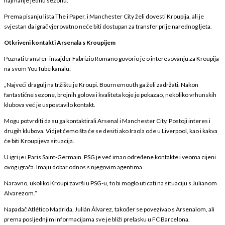
najmanje jednu sezonu.
Prema pisanju lista The i Paper, i Manchester City želi dovesti Kroupija, ali je
svjestan da igrač vjerovatno neće biti dostupan za transfer prije narednog ljeta.
Otkriveni kontakti Arsenala s Kroupijem
Poznati transfer-insajder Fabrizio Romano govorio je o interesovanju za Kroupija
na svom YouTube kanalu:
„Najveći dragulj na tržištu je Kroupi. Bournemouth ga želi zadržati. Nakon
fantastične sezone, brojnih golova i kvaliteta koje je pokazao, nekoliko vrhunskih
klubova već je uspostavilo kontakt.
Mogu potvrditi da su ga kontaktirali Arsenal i Manchester City. Postoji interes i
drugih klubova. Vidjet ćemo šta će se desiti ako Iraola ode u Liverpool, kao i kakva
će biti Kroupijeva situacija.
U igri je i Paris Saint-Germain. PSG je već imao određene kontakte i veoma cijeni
ovog igrača. Imaju dobar odnos s njegovim agentima.
Naravno, ukoliko Kroupi završi u PSG-u, to bi moglo uticati na situaciju s Julianom
Alvarezom.“
Napadač Atlético Madrida, Julián Álvarez, također se povezivao s Arsenalom, ali
prema posljednjim informacijama sve je bliži prelasku u FC Barcelona.