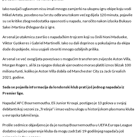
Iako navijači uglavnom nisu imali mnogo zamjerki na ukupnu igru ekipe koju vodi
Mikel Arteta, posebno na čvrstu odbranu tokom većeg dijela 120 minuta, pojavile
su se kritike zbog nedostatka opasnosti u napadu, naročito nakon izlaska Bukayo
Sake i Martina Ødegaarda iz igre.
Arsenal je utakmicu završio s napadačkim trojcem koji su činili Noni Madueke,
Viktor Gyökeres i Gabriel Martinelli. Iako su dali doprinos u pokušajima da ekipa
dođe do pobjede, nisu uspjeli stvoriti mnogo ozbiljnih prilika.
Arsenal se već ovog ljeta povezivao s mogućim transferom zvijezde Aston Villa,
Morgan Rogers, ali bi za njegov dolazak vjerovatno morao platiti iznos blizak 100
miliona funti, koliko je Aston Villa dobila od Manchester City za Jack Grealish
2021. godine.
Sada se pojavila informacija da londonski klub prati još jednog napadača iz
Premier lige.
Napadač AFC Bournemoutha, Eli Junior Kroupi, postigao je 13 golova u svojoj
debitantskoj sezoni za „Trešnje“ i imao važnu ulogu u historijskom plasmanu kluba
u evropska takmičenja.
Prošle sedmice objavljeno je da je nastup Bournemoutha u UEFA Europa League
dodatno ojačao uvjerenje kluba da mogu zadržati 19-godišnjeg napadača još