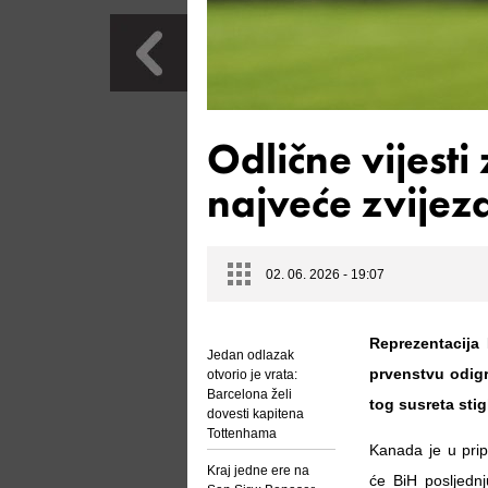
Odlične vijest
najveće zvijez
02. 06. 2026 - 19:07
Reprezentacija
Jedan odlazak
prvenstvu odigr
otvorio je vrata:
Barcelona želi
tog susreta stig
dovesti kapitena
Tottenhama
Kanada je u pri
Kraj jedne ere na
će BiH posljedn