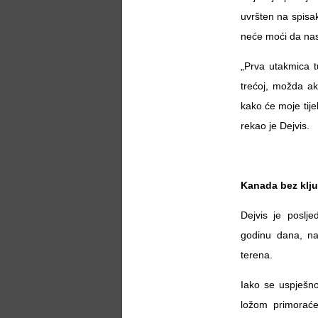
uvršten na spisak
neće moći da nast
„Prva utakmica t
trećoj, možda ak
kako će moje tije
rekao je Dejvis.
Kanada bez klj
Dejvis je poslj
godinu dana, na
terena.
Iako se uspješn
ložom primoraće