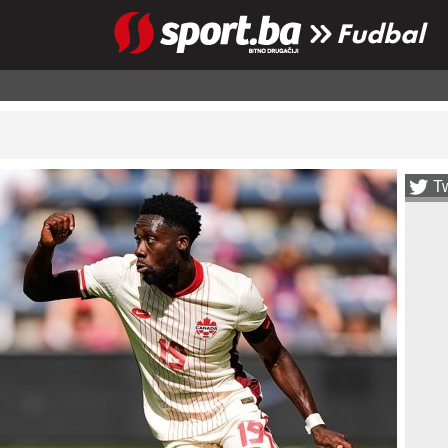
Fudbal
Tw