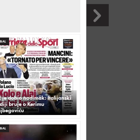
BAL
 je dobio nadimak: Italijanski
iji bruje o Kerimu
ajbegoviću
BAL