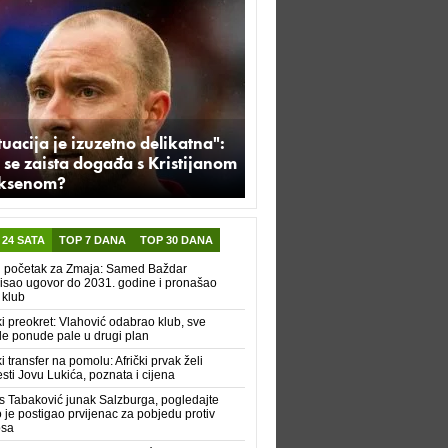
tuacija je izuzetno delikatna":
 se zaista događa s Kristijanom
iksenom?
 24 SATA
TOP 7 DANA
TOP 30 DANA
i početak za Zmaja: Samed Baždar
isao ugovor do 2031. godine i pronašao
 klub
ki preokret: Vlahović odabrao klub, sve
le ponude pale u drugi plan
ki transfer na pomolu: Afrički prvak želi
sti Jovu Lukića, poznata i cijena
s Tabaković junak Salzburga, pogledajte
 je postigao prvijenac za pobjedu protiv
osa