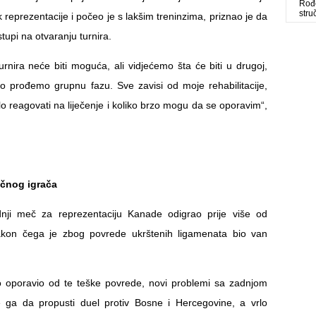
Rođe
stru
 reprezentacije i počeo je s lakšim treninzima, priznao je da
upi na otvaranju turnira.
urnira neće biti moguća, ali vidjećemo šta će biti u drugoj,
o prođemo grupnu fazu. Sve zavisi od moje rehabilitacije,
lo reagovati na liječenje i koliko brzo mogu da se oporavim“,
učnog igrača
ednji meč za reprezentaciju Kanade odigrao prije više od
kon čega je zbog povrede ukrštenih ligamenata bio van
o oporavio od te teške povrede, novi problemi sa zadnjom
 ga da propusti duel protiv Bosne i Hercegovine, a vrlo