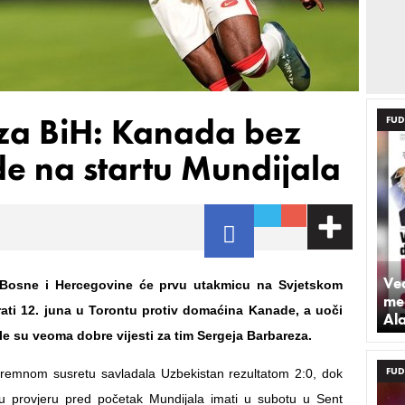
i za BiH: Kanada bez
FUD
de na startu Mundijala
Već
 Bosne i Hercegovine će prvu utakmicu na Svjetskom
med
ati 12. juna u Torontu protiv domaćina Kanade, a uoči
Al
le su veoma dobre vijesti za tim Sergeja Barbareza.
FUD
premnom susretu savladala Uzbekistan rezultatom 2:0, dok
ju provjeru pred početak Mundijala imati u subotu u Sent