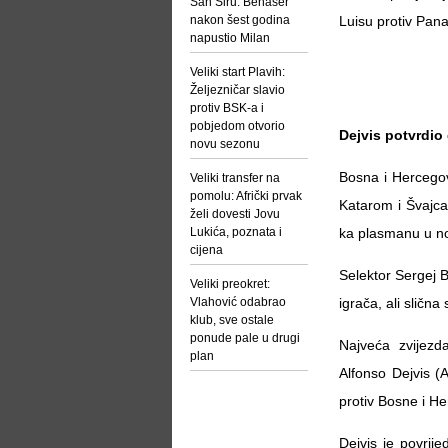
San Siru: Benaser
nakon šest godina
Luisu protiv Pan
napustio Milan
Veliki start Plavih:
Željezničar slavio
protiv BSK-a i
pobjedom otvorio
Dejvis potvrdio
novu sezonu
Bosna i Hercegov
Veliki transfer na
pomolu: Afrički prvak
Katarom i Švajca
želi dovesti Jovu
Lukića, poznata i
ka plasmanu u no
cijena
Selektor Sergej
Veliki preokret:
Vlahović odabrao
igrača, ali slična
klub, sve ostale
ponude pale u drugi
Najveća zvijezd
plan
Alfonso Dejvis (
protiv Bosne i H
Dejvis je povrij