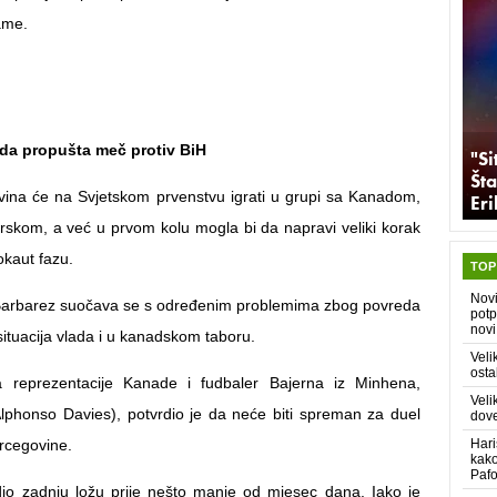
ame.
 da propušta meč protiv BiH
"Si
Šta
ina će na Svjetskom prvenstvu igrati u grupi sa Kanadom,
Er
rskom, a već u prvom kolu mogla bi da napravi veliki korak
kaut fazu.
TOP
Nov
 Barbarez suočava se s određenim problemima zbog povreda
potp
novi
 situacija vlada i u kanadskom taboru.
Veli
osta
a reprezentacije Kanade i fudbaler Bajerna iz Minhena,
Veli
Alphonso Davies), potvrdio je da neće biti spreman za duel
dove
ercegovine.
Hari
kako
Paf
edio zadnju ložu prije nešto manje od mjesec dana. Iako je