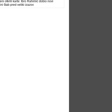
ni otkrili karte: Ibro Rahimić dobio novi
čni štab pred veliki izazov