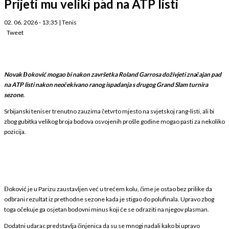
Prijeti mu veliki pad na ATP listi
02. 06. 2026 - 13:35
|
Tenis
Tweet
Novak Đoković mogao bi nakon završetka Roland Garrosa doživjeti značajan pad
na ATP listi nakon neočekivano ranog ispadanja s drugog Grand Slam turnira
sezone.
Srbijanski teniser trenutno zauzima četvrto mjesto na svjetskoj rang-listi, ali bi
zbog gubitka velikog broja bodova osvojenih prošle godine mogao pasti za nekoliko
pozicija.
Đoković je u Parizu zaustavljen već u trećem kolu, čime je ostao bez prilike da
odbrani rezultat iz prethodne sezone kada je stigao do polufinala. Upravo zbog
toga očekuje ga osjetan bodovni minus koji će se odraziti na njegov plasman.
Dodatni udarac predstavlja činjenica da su se mnogi nadali kako bi upravo