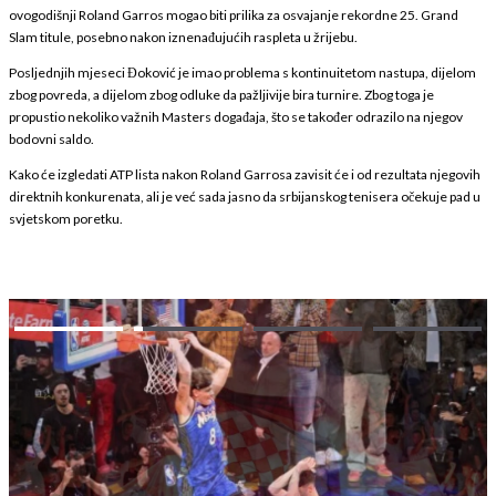
ovogodišnji Roland Garros mogao biti prilika za osvajanje rekordne 25. Grand
Slam titule, posebno nakon iznenađujućih raspleta u žrijebu.
Posljednjih mjeseci Đoković je imao problema s kontinuitetom nastupa, dijelom
zbog povreda, a dijelom zbog odluke da pažljivije bira turnire. Zbog toga je
propustio nekoliko važnih Masters događaja, što se također odrazilo na njegov
bodovni saldo.
Kako će izgledati ATP lista nakon Roland Garrosa zavisit će i od rezultata njegovih
direktnih konkurenata, ali je već sada jasno da srbijanskog tenisera očekuje pad u
svjetskom poretku.