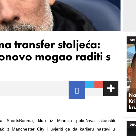
 transfer stoljeća:
DRU
onovo mogao raditi s
Na
Kri
kr
 SportsBooma, klub iz Miamija pokušava iskoristiti
DRU
ak iz Manchester City i uvjeriti ga da karijeru nastavi u