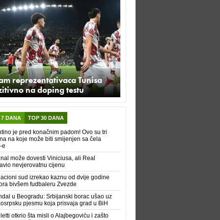
am reprezentativaca Tunisa
itivno na doping testu
 7 DANA
TOP 30 DANA
ntino je pred konačnim padom! Ovo su tri
na na koje može biti smijenjen sa čela
-e
nal može dovesti Viniciusa, ali Real
avio nevjerovatnu cijenu
acioni sud izrekao kaznu od dvije godine
ora bivšem fudbaleru Zvezde
dal u Beogradu: Srbijanski borac ušao uz
kosrpsku pjesmu koja prisvaja grad u BiH
letti otkrio šta misli o Alajbegoviću i zašto