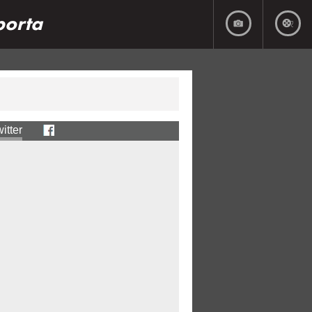
porta
itter