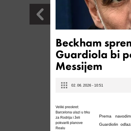
Beckham sprema
Guardiola bi p
Messijem
02. 06. 2026 - 10:51
Veliki preokret:
Barcelona ulazi u trku
Prema navodima
za Rodrija i želi
pokvariti planove
Guardiolin odlaz
Realu