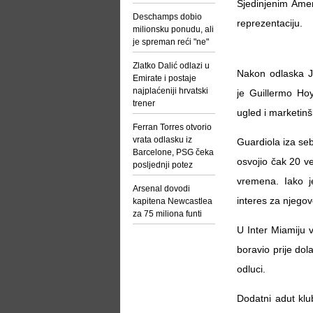
Sjedinjenim Ame
Deschamps dobio
reprezentaciju.
milionsku ponudu, ali
je spreman reći "ne"
Zlatko Dalić odlazi u
Nakon odlaska J
Emirate i postaje
najplaćeniji hrvatski
je Guillermo Ho
trener
ugled i marketinš
Ferran Torres otvorio
vrata odlasku iz
Guardiola iza se
Barcelone, PSG čeka
osvojio čak 20 vel
posljednji potez
vremena. Iako j
Arsenal dovodi
interes za njegov
kapitena Newcastlea
za 75 miliona funti
U Inter Miamiju 
boravio prije do
odluci.
Dodatni adut klu