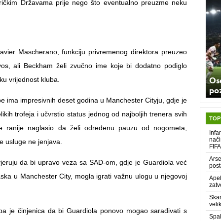
ričkim Državama prije nego što eventualno preuzme neku
avier Mascherano, funkciju privremenog direktora preuzeo
yos, ali Beckham želi zvučno ime koje bi dodatno podiglo
Os
ku vrijednost kluba.
poz
be ima impresivnih deset godina u Manchester Cityju, gdje je
ikih trofeja i učvrstio status jednog od najboljih trenera svih
TOP
e ranije naglasio da želi određenu pauzu od nogometa,
Infa
nači
e usluge ne jenjava.
FIFA
Arse
vjeruju da bi upravo veza sa SAD-om, gdje je Guardiola već
post
laska u Manchester City, mogla igrati važnu ulogu u njegovoj
Apel
zatv
Skan
veli
ba je činjenica da bi Guardiola ponovo mogao sarađivati s
Spal