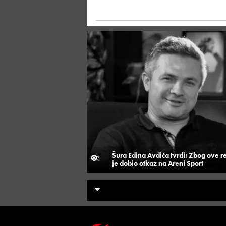
Šura Edina Avdića tvrdi: Zbog ove r
je dobio otkaz na Areni Sport