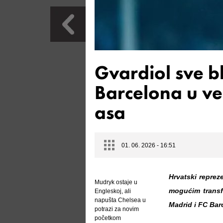
Gvardiol sve bl
Barcelona u vel
asa
01. 06. 2026 - 16:51
Hrvatski reprez
Mudryk ostaje u
mogućim transf
Engleskoj, ali
napušta Chelsea u
Madrid i FC Barc
potrazi za novim
početkom