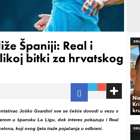
iže Španiji: Real i
DRU
ikoj bitki za hrvatskog
Na
Kri
kr
entativac Joško Gvardiol sve se češće dovodi u vezu s
erom u špansku La Ligu, dok interes pokazuju i Real
elona, koji ovog ljeta traže pojačanja u odbrani.
DRU