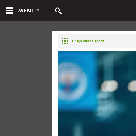
MENI
Druga strana sporta