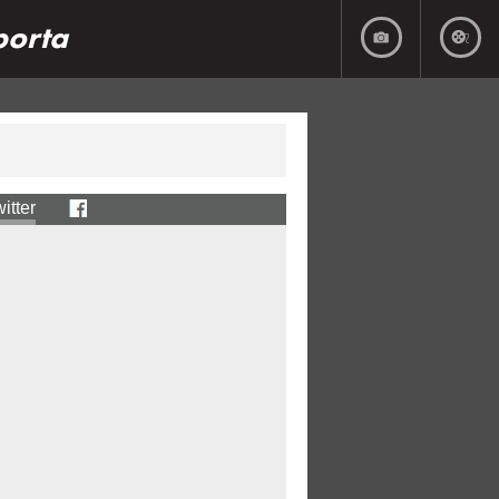
porta
itter