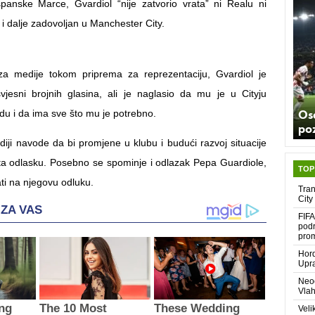
panske Marce, Gvardiol “nije zatvorio vrata” ni Realu ni
e i dalje zadovoljan u Manchester City.
 za medije tokom priprema za reprezentaciju, Gvardiol je
jesni brojnih glasina, ali je naglasio da mu je u Cityju
Os
du i da ima sve što mu je potrebno.
poz
diji navode da bi promjene u klubu i budući razvoj situacije
rata odlasku. Posebno se spominje i odlazak Pepa Guardiole,
TOP
ati na njegovu odluku.
Tran
City
FIFA
podr
pro
Hord
Upra
Neoč
Vlah
Veli