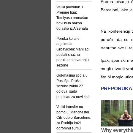
Prema pisanju š
Veliki povratak u
Barceloni, iako j
Premier ligu:
Tomiyasu pronašao
novi klub nakon
odlaska iz Arsenala
Na konferenciji
Poruka koja je
poručio da su sv
odjeknula
trenutno sve u re
Grbavicom: Manijaci
poslali snažnu
poruku na otvaranju
Ipak, španski me
sezone
mogli otvoriti v
Gol-mašina stigla u
što bi moglo utic
Posušje: Prošle
sezone zabio 27
golova, sada
potpisao za novi klub
Veliki transfer na
pomolu: Manchester
City odbio Barcelonu,
za Rodrija traži
ogromnu sumu