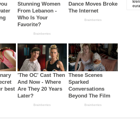
kren
eur