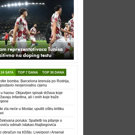
am reprezentativaca Tunisa
itivno na doping testu
 24 SATA
TOP 7 DANA
TOP 30 DANA
sfer bomba: Barcelona krenula po Rodrija,
 postavio nevjerovatnu cijenu
 u haosu: Objavljen spisak država koje
žavaju Infantina, ali i onih koje traže
mjene
e zla neće u Mostar, uputili oštru kritiku
vi
ekivana poruka: Spalletti na pitanje o
oviću odmah istakao Alajbegovića
ki obračun na tržištu: Liverpool i Arsenal