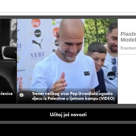
ečenice
Trener velikog srca: Pep Gvardiola ugostio
djecu iz Palestine u ljetnom kampu (VIDEO)
Učitaj još novosti