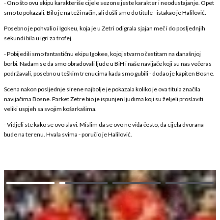
- Ono što ovu ekipu karakteriše cijele sezone jeste karakter i neodustajanje. Opet
smo to pokazali. Bilo je na teži način, ali došli smo do titule - istakao je Halilović.
Posebno je pohvalio i Igokeu, koja je u Zetri odigrala sjajan meč i do posljednjih
sekundi bila u igri za trofej.
- Pobijedili smo fantastičnu ekipu Igokee, kojoj stvarno čestitam na današnjoj
borbi. Nadam se da smo obradovali ljude u BiH i naše navijače koji su nas večeras
podržavali, posebno u teškim trenucima kada smo gubili - dodao je kapiten Bosne.
Scena nakon posljednje sirene najbolje je pokazala koliko je ova titula značila
navijačima Bosne. Parket Zetre bio je ispunjen ljudima koji su željeli proslaviti
veliki uspjeh sa svojim košarkašima.
- Vidjeli ste kako se ovo slavi. Mislim da se ovo ne viđa često, da cijela dvorana
bude na terenu. Hvala svima - poručio je Halilović.