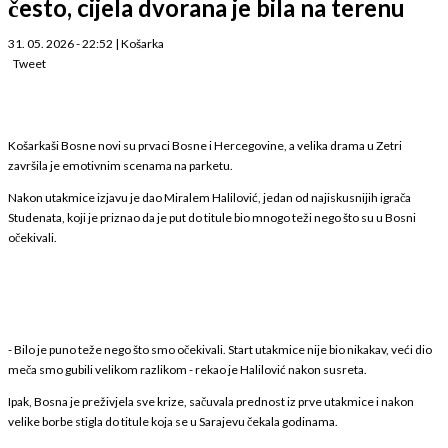
često, cijela dvorana je bila na terenu
31. 05. 2026 - 22:52
|
Košarka
Tweet
Košarkaši Bosne novi su prvaci Bosne i Hercegovine, a velika drama u Zetri
završila je emotivnim scenama na parketu.
Nakon utakmice izjavu je dao Miralem Halilović, jedan od najiskusnijih igrača
Studenata, koji je priznao da je put do titule bio mnogo teži nego što su u Bosni
očekivali.
- Bilo je puno teže nego što smo očekivali. Start utakmice nije bio nikakav, veći dio
meča smo gubili velikom razlikom - rekao je Halilović nakon susreta.
Ipak, Bosna je preživjela sve krize, sačuvala prednost iz prve utakmice i nakon
velike borbe stigla do titule koja se u Sarajevu čekala godinama.