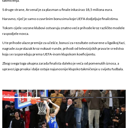
takmičenja.
S druge strane, Arsenal je za plasman u finale inkasirao 18,5 miliona eura.
Naravno, riječ je samo o završnim bonusima koje UEFA dodjeljuje finalistima.
Tokom cijele sezone klubovi ostvaruju znatno veće prihode kroz različite modele
raspodjele novca.
U te prihode ulaze premije za učešće, bonusi za rezultate ostvarene u ligaškoj fazi,
nagrade za prolazak kroz nokaut-runde, prihodi od televizijskih prava te sredstva
koja se raspoređuju prema UEFA-inom klupskom koeficijentu.
Zbog svega toga ukupna zarada finalista daleko je veća od pomenutih iznosa, a
upravo Liga prvaka i dalje ostaje najunosnije klupsko takmičenje u svijetu fudbala.