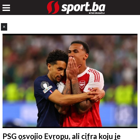
✕
PSG osvojio Evropu, ali cifra koju je