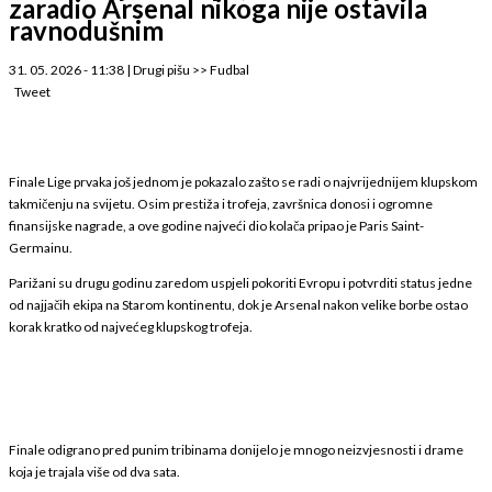
zaradio Arsenal nikoga nije ostavila
ravnodušnim
31. 05. 2026 - 11:38
|
Drugi pišu
>>
Fudbal
Tweet
Finale Lige prvaka još jednom je pokazalo zašto se radi o najvrijednijem klupskom
takmičenju na svijetu. Osim prestiža i trofeja, završnica donosi i ogromne
finansijske nagrade, a ove godine najveći dio kolača pripao je Paris Saint-
Germainu.
Parižani su drugu godinu zaredom uspjeli pokoriti Evropu i potvrditi status jedne
od najjačih ekipa na Starom kontinentu, dok je Arsenal nakon velike borbe ostao
korak kratko od najvećeg klupskog trofeja.
Finale odigrano pred punim tribinama donijelo je mnogo neizvjesnosti i drame
koja je trajala više od dva sata.