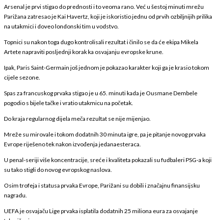
Arsenal je prvi stigao do prednosti i to veoma rano. Već u šestoj minuti mrežu
Parižana zatresao je Kai Havertz, koji je iskoristio jednu od prvih ozbiljnijih prilika
na utakmici i doveo londonski tim u vodstvo.
Topnici su nakon toga dugo kontrolisali rezultat i činilo se da će ekipa Mikela
Artete napraviti posljednji korak ka osvajanju evropske krune.
Ipak, Paris Saint-Germain još jednom je pokazao karakter koji ga je krasio tokom
cijele sezone.
Spas za francuskog prvaka stigao je u 65. minuti kada je Ousmane Dembele
pogodio s bijele tačke i vratio utakmicu na početak.
Do kraja regularnog dijela meča rezultat se nije mijenjao.
Mreže su mirovale i tokom dodatnih 30 minuta igre, pa je pitanje novog prvaka
Evrope riješeno tek nakon izvođenja jedanaesteraca.
U penal-seriji više koncentracije, sreće i kvaliteta pokazali su fudbaleri PSG-a koji
su tako stigli do novog evropskog naslova.
Osim trofeja i statusa prvaka Evrope, Parižani su dobili i značajnu finansijsku
nagradu.
UEFA je osvajaču Lige prvaka isplatila dodatnih 25 miliona eura za osvajanje