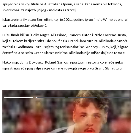
spriječio da osvoji titulu na Australian Openu, a sada, kada nema ni Đokovića,
Zverev važi za najozbiljnijeg kandidata za trofej.
Iskustvo ima i Matteo Berrettini, koji je 2021. godine igrao finale Wimbledona, ali
ga je tada zaustavio Đoković.
Blizu finala bili su i Felix Auger-Aliassime, Frances Tiafoe i Pablo Carreño Busta,
koji su tokom karijere stizali do polufinala Grand Slam turnira, ali nikada do meča
za titulu. Godinama u vrhu svjetskog tenisa nalazi se i Andrey Rublev, koji je igrao
četvrtfinala na svim Grand Slam turnirima, ali nikada nije otišao dalje od te faze.
Nakon ispadanja Đokovića, Roland Garros je postao mjesto na kojem će neko
ispisati najveće poglavlje svoje karijere i osvojiti svoju prvu Grand Slam titulu.