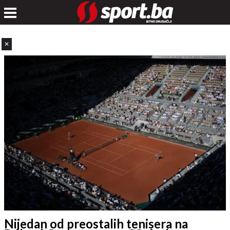
✕
Nijedan od preostalih tenisera na