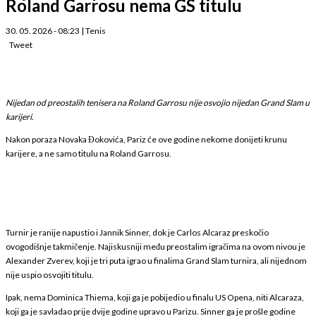
Roland Garrosu nema GS titulu
30. 05. 2026 - 08:23
|
Tenis
Tweet
Nijedan od preostalih tenisera na Roland Garrosu nije osvojio nijedan Grand Slam u
karijeri.
Nakon poraza Novaka Đokovića, Pariz će ove godine nekome donijeti krunu
karijere, a ne samo titulu na Roland Garrosu.
Turnir je ranije napustio i Jannik Sinner, dok je Carlos Alcaraz preskočio
ovogodišnje takmičenje. Najiskusniji među preostalim igračima na ovom nivou je
Alexander Zverev, koji je tri puta igrao u finalima Grand Slam turnira, ali nijednom
nije uspio osvojiti titulu.
Ipak, nema Dominica Thiema, koji ga je pobijedio u finalu US Opena, niti Alcaraza,
koji ga je savladao prije dvije godine upravo u Parizu. Sinner ga je prošle godine