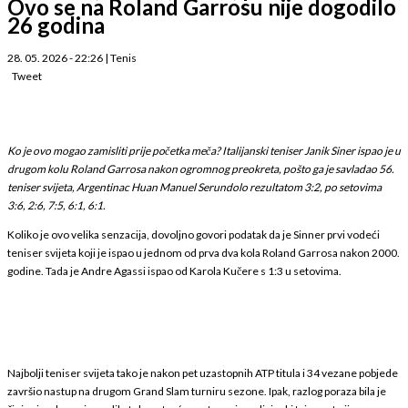
Ovo se na Roland Garrosu nije dogodilo
26 godina
28. 05. 2026 - 22:26
|
Tenis
Tweet
Ko je ovo mogao zamisliti prije početka meča? Italijanski teniser Janik Siner ispao je u
drugom kolu Roland Garrosa nakon ogromnog preokreta, pošto ga je savladao 56.
teniser svijeta, Argentinac Huan Manuel Serundolo rezultatom 3:2, po setovima
3:6, 2:6, 7:5, 6:1, 6:1.
Koliko je ovo velika senzacija, dovoljno govori podatak da je Sinner prvi vodeći
teniser svijeta koji je ispao u jednom od prva dva kola Roland Garrosa nakon 2000.
godine. Tada je Andre Agassi ispao od Karola Kučere s 1:3 u setovima.
Najbolji teniser svijeta tako je nakon pet uzastopnih ATP titula i 34 vezane pobjede
završio nastup na drugom Grand Slam turniru sezone. Ipak, razlog poraza bila je