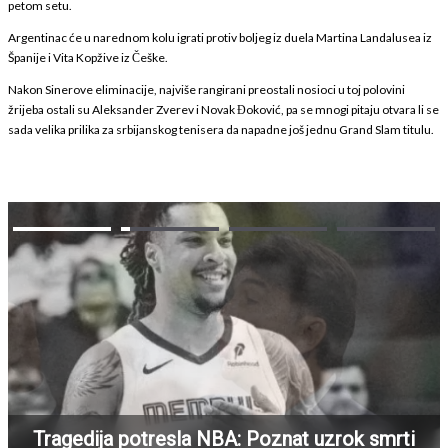
petom setu.
Argentinac će u narednom kolu igrati protiv boljeg iz duela Martina Landalusea iz
Španije i Vita Kopžive iz Češke.
Nakon Sinerove eliminacije, najviše rangirani preostali nosioci u toj polovini
žrijeba ostali su Aleksander Zverev i Novak Đoković, pa se mnogi pitaju otvara li se
sada velika prilika za srbijanskog tenisera da napadne još jednu Grand Slam titulu.
Tragedija potresla NBA: Poznat uzrok smrti