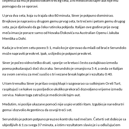
činjenica da mu je pozlilo tokom trećeg seta, a ni medicinski tajm-aut nije mu
pomogao da se oporavi.
U prva dva seta, koja su trajala oko 80 minuta, Siner je potpuno dominirao.
Brejkove je napravio u drugom gemu prvog seta, te trećem i petom gemu drugog
seta, pa je djelovalo da ga čeka rutinska pobjeda. Italijan ove godine prije ovog
meča imao je poraze samo od Novaka Đokovića na Australian Openu i Jakuba
Menšika u Dohi.
Kada je u trećem setu poveo 5:1, malo ko je vjerovao da mlađi od braće Serundolo
može napraviti preokret. Ipak, uslijedio je potpuni preokret.
Siner je počeo vidno teško disati, sporije se kretao i često zastajkivao između
poena pokušavajući doći do zraka. Serundolo je smanjio na 5:4, a onda se Italijan
na svom servisu za meč suočio s tri vezane break lopte pri rezultatu 0:40.
U tom trenutku Siner je prišao svojoj klupi i razgovarao sa sutkinjom Oreli Turt,
raspitujući se kakve su posljedice ukoliko prekorači dozvoljeno vrijeme između
servisa. Nakon toga zatražio je medicinski tajm-aut.
Međutim, ni poslije ukazane pomoći nije uspio vratiti ritam. Izgubio je naredna tri
gema i dozvolio Argentincu da osvoji treći set.
Serundolo je potom potpuno preuzeo kontrolu nad mečom. Četvrti set dobio je sa
ubjedljivih 6:1 za svega 37 minuta, a istim rezultatom slavio je i u odlučujućem