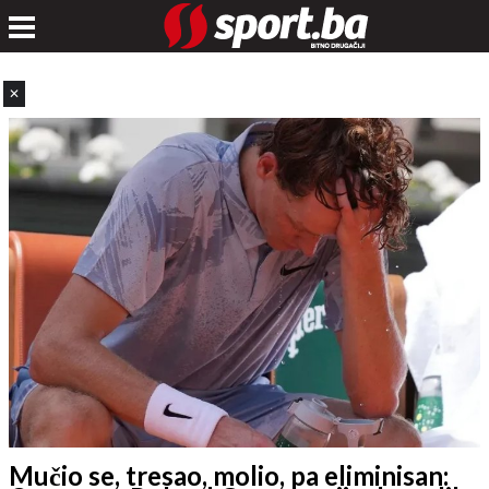
✕
Mučio se, tresao, molio, pa eliminisan: