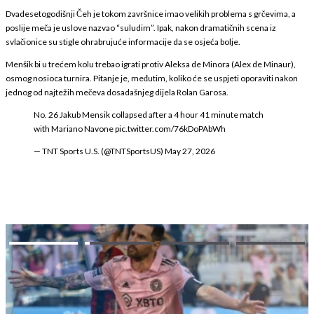
Dvadesetogodišnji Čeh je tokom završnice imao velikih problema s grčevima, a
poslije meča je uslove nazvao “suludim”. Ipak, nakon dramatičnih scena iz
svlačionice su stigle ohrabrujuće informacije da se osjeća bolje.
Menšik bi u trećem kolu trebao igrati protiv Aleksa de Minora (Alex de Minaur),
osmog nosioca turnira. Pitanje je, međutim, koliko će se uspjeti oporaviti nakon
jednog od najtežih mečeva dosadašnjeg dijela Rolan Garosa.
No. 26 Jakub Mensik collapsed after a 4 hour 41 minute match
with Mariano Navone
pic.twitter.com/76kDoPAbWh
— TNT Sports U.S. (@TNTSportsUS)
May 27, 2026