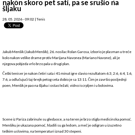
nakon skoro pet sati, pa se srušio na
šljaku
28. 05. 2026 - 09:02
|
Tenis
Jakub Menšik (Jakub Menšík), 26. nosilac Rolan Garosa, izborio je plasman u treće
kolo nakon velike drame protiv Marijana Navonea (Mariano Navone), ali je
njegova pobjeda vrlo brzo pala u drugi plan.
Češki teniser je nakon četiri sata i 41 minut igre slavio rezultatom 6:3, 2:6, 6:4, 1:6,
7:6, a odlučujući taj-brejk petog seta dobio je sa 13:11. Čim je završio posljednji
poen, Menšik je pao na šljaku i ostao ležati, vidno iscrpljen i u bolovima.
Scene iz Pariza zabrinule su gledaoce, a na teren je brzo stigla medicinska pomoć.
Menšiku je ukazana pomoć, hladili su ga ledom, a meč je odigran u izuzetno
teškim uslovima, na temperaturi iznad 30 stepeni.