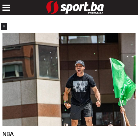
✕
NBA