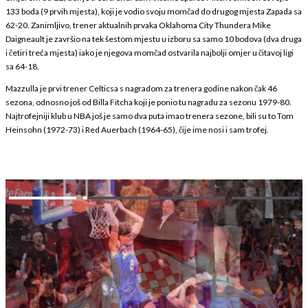
133 boda (9 prvih mjesta), koji je vodio svoju momčad do drugog mjesta Zapada sa
62-20. Zanimljivo, trener aktualnih prvaka Oklahoma City Thundera Mike
Daigneault je završio na tek šestom mjestu u izboru sa samo 10 bodova (dva druga
i četiri treća mjesta) iako je njegova momčad ostvarila najbolji omjer u čitavoj ligi
sa 64-18.
Mazzulla je prvi trener Celticsa s nagradom za trenera godine nakon čak 46
sezona, odnosno još od Billa Fitcha koji je ponio tu nagradu za sezonu 1979-80.
Najtrofejniji klub u NBA još je samo dva puta imao trenera sezone, bili su to Tom
Heinsohn (1972-73) i Red Auerbach (1964-65), čije ime nosi i sam trofej.