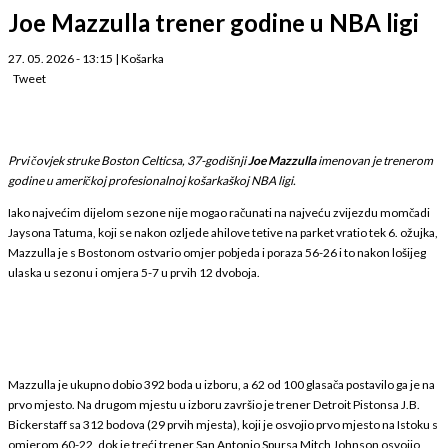
Joe Mazzulla trener godine u NBA ligi
27. 05. 2026 - 13:15
|
Košarka
Tweet
Prvi čovjek struke Boston Celticsa, 37-godišnji
Joe Mazzulla
imenovan je trenerom
godine u američkoj profesionalnoj košarkaškoj NBA ligi.
Iako najvećim dijelom sezone nije mogao računati na najveću zvijezdu momčadi
Jaysona Tatuma, koji se nakon ozljede ahilove tetive na parket vratio tek 6. ožujka,
Mazzulla je s Bostonom ostvario omjer pobjeda i poraza 56-26 i to nakon lošijeg
ulaska u sezonu i omjera 5-7 u prvih 12 dvoboja.
Mazzulla je ukupno dobio 392 boda u izboru, a 62 od 100 glasača postavilo ga je na
prvo mjesto. Na drugom mjestu u izboru završio je trener Detroit Pistonsa J.B.
Bickerstaff sa 312 bodova (29 prvih mjesta), koji je osvojio prvo mjesto na Istoku s
omjerom 60-22, dok je treći trener San Antonio Spursa Mitch ⁠Johnson osvojio