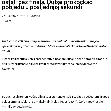
ostali bez finala, Dubai prokockao
pobjedu u posljednjoj sekundi
25. 05. 2026 - 21:34
|
Košarka
Tweet
Budućnost VOLI izborila je majstoricu u polufinalu play-offa nakon što je u
spektakularnoj utakmici u dvorani Morača savladala Dubai Basketball rezultatom
91:90.
Tim za koji nastupaju bh. reprezentativci Džanan Musa i Kenan Kamenjaš imao je
priliku izboriti finale, ali je na kraju ostao bez trijumfa nakon nevjerovatne
završnice.
Budućnost je tokom većeg dijela susreta kontrolisala rezultat, a početkom drugog
poluvremena stigla je i do maksimalnih plus devet (53:44), što je nagovijestilo
mirniji završetak meča.