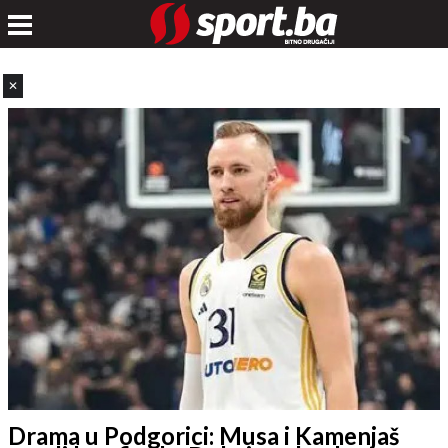
✕
Drama u Podgorici: Musa i Kamenjaš