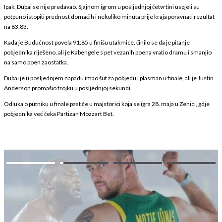
Ipak, Dubai se nije predavao. Sjajnom igrom u posljednjoj četvrtini uspjeli su
potpuno istopiti prednost domaćih i nekoliko minuta prije kraja poravnati rezultat
na 83:83.
Kada je Budućnost povela 91:85 u finišu utakmice, činilo se da je pitanje
pobjednika riješeno, ali je Kabengele s pet vezanih poena vratio dramu i smanjio
na samo poen zaostatka.
Dubai je u posljednjem napadu imao šut za pobjedu i plasman u finale, ali je Justin
Anderson promašio trojku u posljednjoj sekundi.
Odluka o putniku u finale past će u majstorici koja se igra 28. maja u Zenici, gdje
pobjednika već čeka Partizan Mozzart Bet.