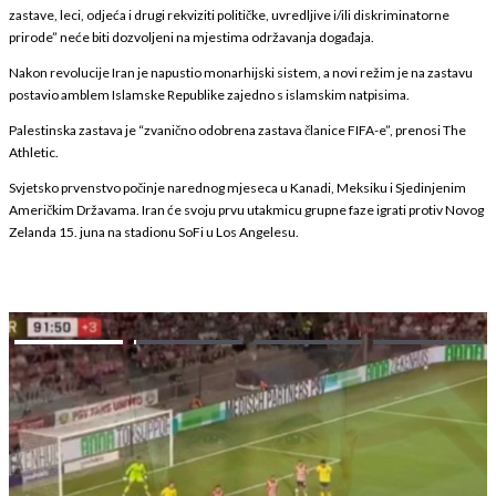
zastave, leci, odjeća i drugi rekviziti političke, uvredljive i/ili diskriminatorne
prirode” neće biti dozvoljeni na mjestima održavanja događaja.
Nakon revolucije Iran je napustio monarhijski sistem, a novi režim je na zastavu
postavio amblem Islamske Republike zajedno s islamskim natpisima.
Palestinska zastava je “zvanično odobrena zastava članice FIFA-e”, prenosi The
Athletic.
Svjetsko prvenstvo počinje narednog mjeseca u Kanadi, Meksiku i Sjedinjenim
Američkim Državama. Iran će svoju prvu utakmicu grupne faze igrati protiv Novog
Zelanda 15. juna na stadionu SoFi u Los Angelesu.