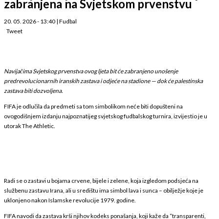
zabranjena na Svjetskom prvenstvu
20. 05. 2026 - 13:40
|
Fudbal
Tweet
Navijačima Svjetskog prvenstva ovog ljeta bit će zabranjeno unošenje
predrevolucionarnih iranskih zastava i odjeće na stadione — dok će palestinska
zastava biti dozvoljena.
FIFA je odlučila da predmeti sa tom simbolikom neće biti dopušteni na
ovogodišnjem izdanju najpoznatijeg svjetskog fudbalskog turnira, izvijestio je u
utorak The Athletic.
Radi se o zastavi u bojama crvene, bijele i zelene, koja izgledom podsjeća na
službenu zastavu Irana, ali u središtu ima simbol lava i sunca – obilježje koje je
uklonjeno nakon Islamske revolucije 1979. godine.
FIFA navodi da zastava krši njihov kodeks ponašanja, koji kaže da “transparenti,