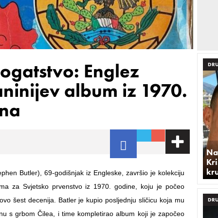
bogatstvo: Englez
DRU
ninijev album iz 1970.
ina
Na
Kri
kr
ephen Butler), 69-godišnjak iz Engleske, završio je kolekciju
uma za Svjetsko prvenstvo iz 1970. godine, koju je počeo
otovo šest decenija. Batler je kupio posljednju sličicu koja mu
DRU
onu s grbom Čilea, i time kompletirao album koji je započeo