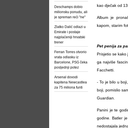
kao dječak od 13
Deschamps dobio
milionsku ponudu, ali
je spreman reći "ne"
Album je pronaš
kapom, starim fot
Zlatko Dalić odlazi u
Emirate i postaje
najplaćeniji hrvatski
trener
Pet penija za pa
Ferran Torres otvorio
Prisjetio se kako
vrata odlasku iz
ga najviše fascini
Barcelone, PSG čeka
posljednji potez
Facchetti.
Arsenal dovodi
- To je bilo u boj
kapitena Newcastlea
za 75 miliona funti
boji, pomislio sam
Guardian.
Panini je te god
godine. Batler je
nedostajala jedn