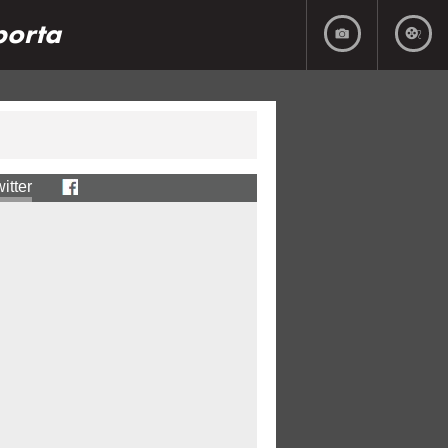
porta
itter