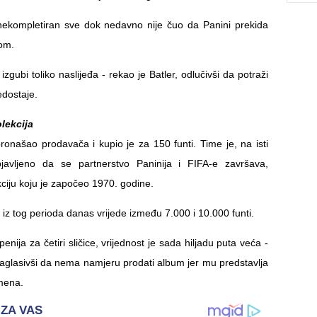
nekompletiran sve dok nedavno nije čuo da Panini prekida
om.
izgubi toliko naslijeđa - rekao je Batler, odlučivši da potraži
edostaje.
lekcija
pronašao prodavača i kupio je za 150 funti. Time je, na isti
avljeno da se partnerstvo Paninija i FIFA-e završava,
ciju koju je započeo 1970. godine.
iz tog perioda danas vrijede između 7.000 i 10.000 funti.
enija za četiri sličice, vrijednost je sada hiljadu puta veća -
 naglasivši da nema namjeru prodati album jer mu predstavlja
omena.