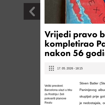
Vrijedi pravo 
kompletirao Pa
nakon 56 god
17. 05. 2026 - 18:15
Stiven Batler (St
Veliki preokret:
Paninijevog alb
Barcelona ulazi u trku
za Rodrija i želi
skupljati prije g
pokvariti planove
Realu
je nedostajala, 