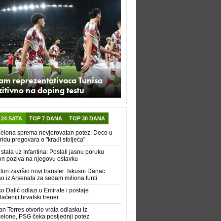
am reprezentativaca Tunisa
itivno na doping testu
 24 SATA
TOP 7 DANA
TOP 30 DANA
elona sprema nevjerovatan potez: Deco u
idu pregovara o "krađi stoljeća"
 stala uz Infantina: Poslali jasnu poruku
n poziva na njegovu ostavku
ton završio novi transfer: Iskusni Danac
ao iz Arsenala za sedam miliona funti
ko Dalić odlazi u Emirate i postaje
laćeniji hrvatski trener
an Torres otvorio vrata odlasku iz
elone, PSG čeka posljednji potez