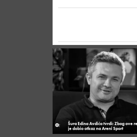
Šura Edina Avdića tvrdi: Zbog ove r
je dobio otkaz na Areni Sport