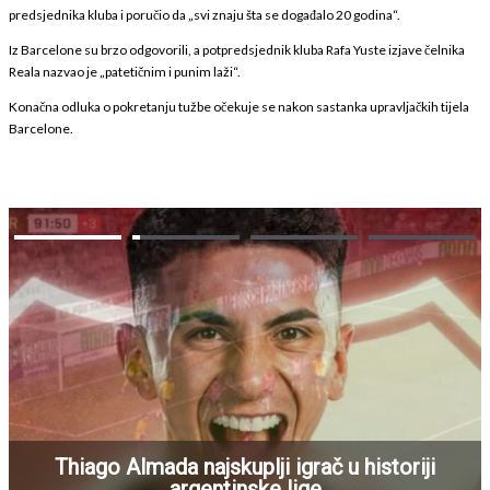
predsjednika kluba i poručio da „svi znaju šta se događalo 20 godina“.
Iz Barcelone su brzo odgovorili, a potpredsjednik kluba Rafa Yuste izjave čelnika
Reala nazvao je „patetičnim i punim laži“.
Konačna odluka o pokretanju tužbe očekuje se nakon sastanka upravljačkih tijela
Barcelone.
Thiago Almada najskuplji igrač u historiji
argentinske lige