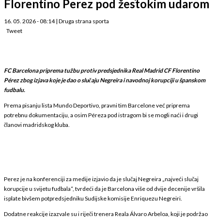
Florentino Perez pod žestokim udarom
16. 05. 2026 - 08:14
|
Druga strana sporta
Tweet
FC Barcelona priprema tužbu protiv predsjednika Real Madrid CF Florentino
Pérez zbog izjava koje je dao o slučaju Negreira i navodnoj korupciji u španskom
fudbalu.
Prema pisanju lista Mundo Deportivo, pravni tim Barcelone već priprema
potrebnu dokumentaciju, a osim Péreza pod istragom bi se mogli naći i drugi
članovi madridskog kluba.
Perez je na konferenciji za medije izjavio da je slučaj Negreira „najveći slučaj
korupcije u svijetu fudbala“, tvrdeći da je Barcelona više od dvije decenije vršila
isplate bivšem potpredsjedniku Sudijske komisije Enriquezu Negreiri.
Dodatne reakcije izazvale su i riječi trenera Reala Álvaro Arbeloa, koji je podržao