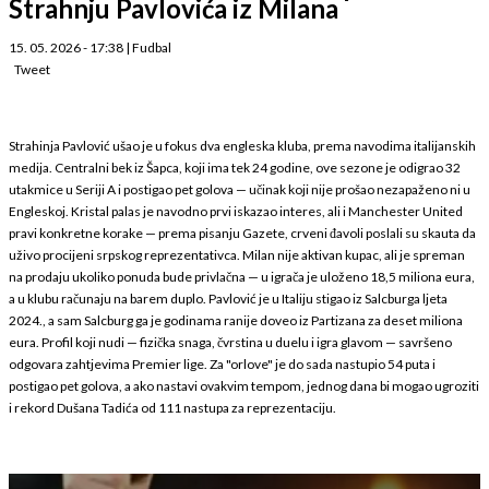
Strahnju Pavlovića iz Milana
15. 05. 2026 - 17:38
|
Fudbal
Tweet
Strahinja Pavlović ušao je u fokus dva engleska kluba, prema navodima italijanskih
medija. Centralni bek iz Šapca, koji ima tek 24 godine, ove sezone je odigrao 32
utakmice u Seriji A i postigao pet golova — učinak koji nije prošao nezapaženo ni u
Engleskoj. Kristal palas je navodno prvi iskazao interes, ali i Manchester United
pravi konkretne korake — prema pisanju Gazete, crveni đavoli poslali su skauta da
uživo procijeni srpskog reprezentativca. Milan nije aktivan kupac, ali je spreman
na prodaju ukoliko ponuda bude privlačna — u igrača je uloženo 18,5 miliona eura,
a u klubu računaju na barem duplo. Pavlović je u Italiju stigao iz Salcburga ljeta
2024., a sam Salcburg ga je godinama ranije doveo iz Partizana za deset miliona
eura. Profil koji nudi — fizička snaga, čvrstina u duelu i igra glavom — savršeno
odgovara zahtjevima Premier lige. Za "orlove" je do sada nastupio 54 puta i
postigao pet golova, a ako nastavi ovakvim tempom, jednog dana bi mogao ugroziti
i rekord Dušana Tadića od 111 nastupa za reprezentaciju.