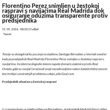
Florentino Perez snimljen u žestokoj
raspravi s navijačima Real Madrida dok
osiguranje oduzima transparente protiv
predsjednika
15. 05. 2026 - 08:03
|
Fudbal
Tweet
Tenziје su dosegle tačku pucanja na stadionu Santiago Bernabéu u četvrtak navečer
kada je predsjednik Real Madrida Florentino Perez snimljen u žestokoj raspravi s
navijačima. Incident se dogodio tokom napete domaće utakmice protiv Real
Ovieda, gdje su navijači izražavali svoje nezadovoljstvo nakon katastrofalne sezone
bez trofeja i unutrašnjih problema u ekipi, piše Goal.com.
Predsjednik uhvaćen u žestokoj raspravi
U scenama koje se rijetko viđaju na Bernabéuu, predsjednik Madrida Perez viđen