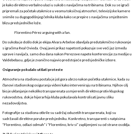
je kako direktno verbalno ulazi u sukob s navijačima na tribinama. Dok su se igrači
pripremali za početak utakmice u veoma toksičnoj atmosferi, televizijske kamere
snimile su dugogodišnjeg čelnika kluba kako se prepire s navijačima smještenim
blizu predsjedničke lože.
Florentino Pérez arguing with a fan.
Do sukoba je došlo dok je ekipa Alvara Arbeloe obavljala predutakmično rukovanje
s igračima Real Ovieda. Ovaj javni prikaz napetosti pokazuje sve veći jaz između
uprave i navijača, samo dva dana nakon Perezove napete konferencije za medije u
Valdebebasu, gdje je zvanično najavio predstojeće predsjedničke izbore.
Osiguranje pokušalo utišati proteste
Atmosfera na stadionu postala je još gora ubrzo nakon početka utakmice, kada su
članovi stadionskog osiguranja viđeni kako interveniraju na tribinama. Njihov cilj
bio je uklanjanje nekoliko transparenata usmjerenih direktno protiv klupskog
rukovodstva, dok je hijerarhija kluba pokušavala kontrolisati javnu sliku
nezadovoljstva.
Fotografije sa stadiona otkrile su sadržaj oduzetih transparenata, koji su
sadržavali direktne poruke predsjedniku. Konkretno, transparenti s natpisima
“Florentino, odlazi odmah” i “Florentino, kriv si” zaplijenjeni su od strane osoblja.