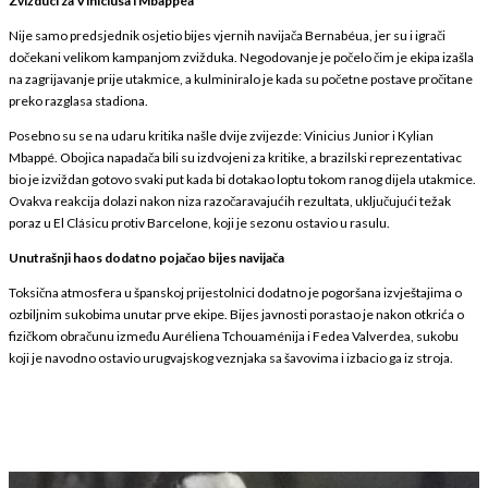
Zvižduci za Viniciusa i Mbappéa
Nije samo predsjednik osjetio bijes vjernih navijača Bernabéua, jer su i igrači
dočekani velikom kampanjom zvižduka. Negodovanje je počelo čim je ekipa izašla
na zagrijavanje prije utakmice, a kulminiralo je kada su početne postave pročitane
preko razglasa stadiona.
Posebno su se na udaru kritika našle dvije zvijezde: Vinicius Junior i Kylian
Mbappé. Obojica napadača bili su izdvojeni za kritike, a brazilski reprezentativac
bio je izviždan gotovo svaki put kada bi dotakao loptu tokom ranog dijela utakmice.
Ovakva reakcija dolazi nakon niza razočaravajućih rezultata, uključujući težak
poraz u El Clásicu protiv Barcelone, koji je sezonu ostavio u rasulu.
Unutrašnji haos dodatno pojačao bijes navijača
Toksična atmosfera u španskoj prijestolnici dodatno je pogoršana izvještajima o
ozbiljnim sukobima unutar prve ekipe. Bijes javnosti porastao je nakon otkrića o
fizičkom obračunu između Auréliena Tchouaménija i Fedea Valverdea, sukobu
koji je navodno ostavio urugvajskog veznjaka sa šavovima i izbacio ga iz stroja.