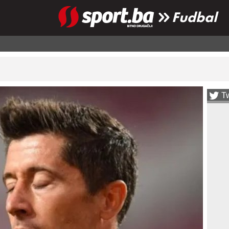
Fudbal
Tw