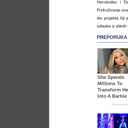
Hernández i D
Pridruživanje ov
dio projekta čij
odlaska iz elitnih