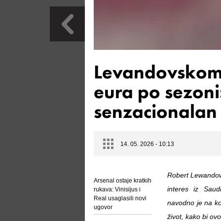
Levandovskom
eura po sezon
senzacionalan 
14. 05. 2026 - 10:13
Robert Lewandows
Arsenal ostaje kratkih
interes iz Saud
rukava: Vinisijus i
Real usaglasili novi
navodno je na ko
ugovor
život, kako bi ov