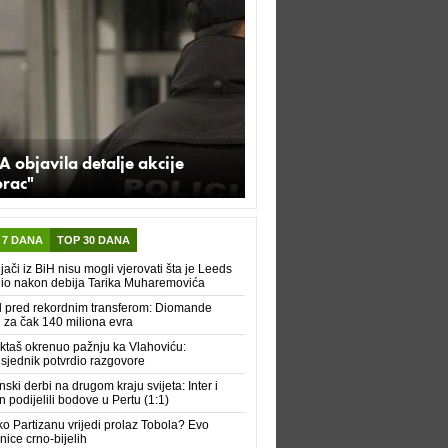
A objavila detalje akcije
orac"
 7 DANA
TOP 30 DANA
jači iz BiH nisu mogli vjerovati šta je Leeds
io nakon debija Tarika Muharemovića
 pred rekordnim transferom: Diomande
e za čak 140 miliona evra
ktaš okrenuo pažnju ka Vlahoviću:
sjednik potvrdio razgovore
nski derbi na drugom kraju svijeta: Inter i
n podijelili bodove u Pertu (1:1)
ko Partizanu vrijedi prolaz Tobola? Evo
nice crno-bijelih