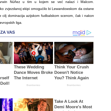
arwin Núñez u tim u kojem se već nalazi i Malcom.
ako zvjezdanoj ekipi omogućilo bi Lewandowskom da ostane
i je cilj dominacija azijskom fudbalskom scenom, čak i nakon
 evropskih liga.