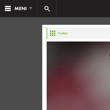
MENI
Fudbal