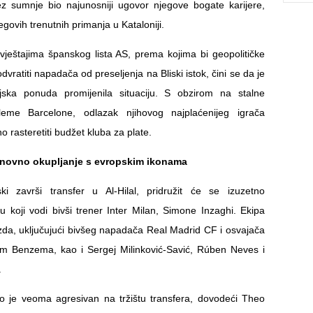
ez sumnje bio najunosniji ugovor njegove bogate karijere,
egovih trenutnih primanja u Kataloniji.
zvještajima španskog lista AS, prema kojima bi geopolitičke
dvratiti napadača od preseljenja na Bliski istok, čini se da je
jska ponuda promijenila situaciju. S obzirom na stalne
bleme Barcelone, odlazak njihovog najplaćenijeg igrača
 rasteretiti budžet kluba za plate.
onovno okupljanje s evropskim ikonama
 završi transfer u Al-Hilal, pridružit će se izuzetno
 koji vodi bivši trener Inter Milan, Simone Inzaghi. Ekipa
ezda, uključujući bivšeg napadača Real Madrid CF i osvajača
im Benzema, kao i Sergej Milinković-Savić, Rúben Neves i
.
io je veoma agresivan na tržištu transfera, dovodeći Theo