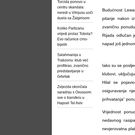
Torcida ponovo u
centru skandala:
Budućnost Lewa
neredi u Vilnjusu uoči
duela sa Žalgirisom
pitanje nakon iz
zvaničnu ponudu
Koliko Partizanu
vrijedi prolaz Tobola?
Rijada odlučan 
Evo računice crno-
napad još jednom
bijelih
Salahmanija u
Trabzonu: klub već
Iako su se poslje
profitirao, zvanično
predstavljanje u
klubovi, uključu
četvrtak
Hilal se pojavi
Zvijezda okončala
osiguravanja nj
saradnju s Ovusuom:
sve o transferu u
prihvatanja“ pon
Hapoel Tel Aviv
Vrijednost pon
nedavnog rasipa
nevjerovatna pla