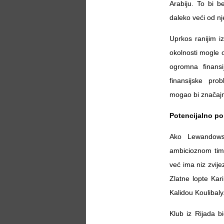
Arabiju. To bi b
daleko veći od nj
Uprkos ranijim i
okolnosti mogle o
ogromna finansi
finansijske pro
mogao bi značajno
Potencijalno p
Ako Lewandowski
ambicioznom timu
već ima niz zvij
Zlatne lopte Kar
Kalidou Koulibaly
Klub iz Rijada b