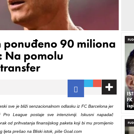
 ponuđeno 90 miliona
FUD
i: Na pomolu
transfer
IS
FK
is
ki sve je bliži senzacionalnom odlasku iz FC Barcelona jer
i Pro League postaje sve intenzivniji. Iskusni napadač
rak od prihvatanja finansijskog paketa koji bi mu promijenio
FUD
og ljeta prešao na Bliski istok, piše Goal.com