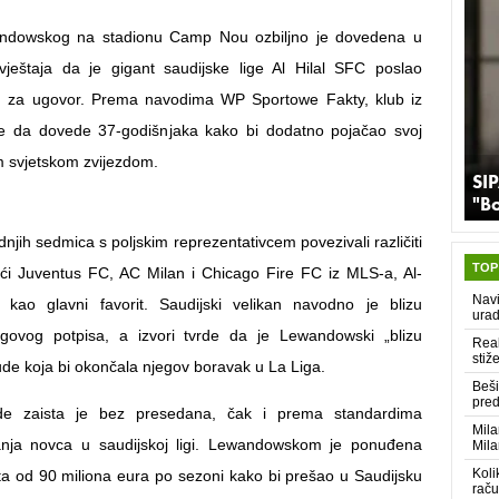
ndowskog na stadionu Camp Nou ozbiljno je dovedena u
vještaja da je gigant saudijske lige Al Hilal SFC poslao
 za ugovor. Prema navodima WP Sportowe Fakty, klub iz
je da dovede 37-godišnjaka kako bi dodatno pojačao svoj
 svjetskom zvijezdom.
SIP
"B
dnjih sedmica s poljskim reprezentativcem povezivali različiti
TOP
jući Juventus FC, AC Milan i Chicago Fire FC iz MLS-a, Al-
Navi
o kao glavni favorit. Saudijski velikan navodno je blizu
urad
egovog potpisa, a izvori tvrde da je Lewandowski „blizu
Real
stiž
ude koja bi okončala njegov boravak u La Liga.
Beši
pred
ude zaista je bez presedana, čak i prema standardima
Mila
nja novca u saudijskoj ligi. Lewandowskom je ponuđena
Mila
Koli
ta od 90 miliona eura po sezoni kako bi prešao u Saudijsku
raču