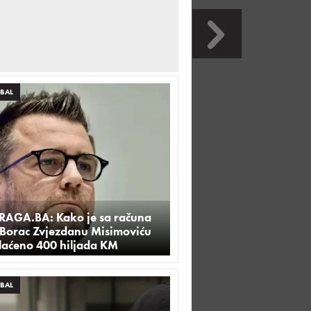
BAL
TRAGA.BA: Kako je sa računa
 Borac Zvjezdanu Misimoviću
plaćeno 400 hiljada KM
BAL