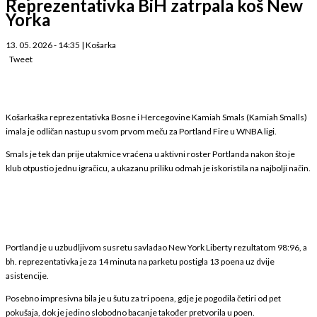
Reprezentativka BiH zatrpala koš New
Yorka
13. 05. 2026 - 14:35
|
Košarka
Tweet
Košarkaška reprezentativka Bosne i Hercegovine Kamiah Smals (Kamiah Smalls)
imala je odličan nastup u svom prvom meču za Portland Fire u WNBA ligi.
Smals je tek dan prije utakmice vraćena u aktivni roster Portlanda nakon što je
klub otpustio jednu igračicu, a ukazanu priliku odmah je iskoristila na najbolji način.
Portland je u uzbudljivom susretu savladao New York Liberty rezultatom 98:96, a
bh. reprezentativka je za 14 minuta na parketu postigla 13 poena uz dvije
asistencije.
Posebno impresivna bila je u šutu za tri poena, gdje je pogodila četiri od pet
pokušaja, dok je jedino slobodno bacanje također pretvorila u poen.