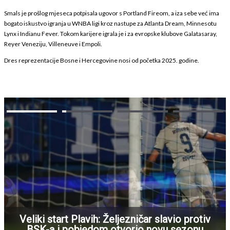
Smals je prošlog mjeseca potpisala ugovor s Portland Fireom, a iza sebe već ima
bogato iskustvo igranja u WNBA ligi kroz nastupe za Atlanta Dream, Minnesotu
Lynx i Indianu Fever. Tokom karijere igrala je i za evropske klubove Galatasaray,
Reyer Veneziju, Villeneuve i Empoli.
Dres reprezentacije Bosne i Hercegovine nosi od početka 2025. godine.
Veliki start Plavih: Željezničar slavio protiv
BSK-a i pobjedom otvorio novu sezonu