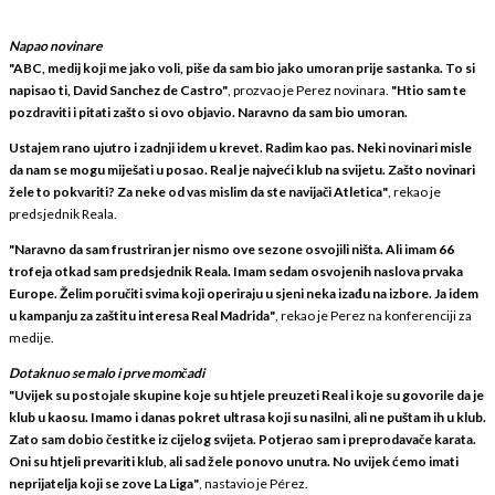
Napao novinare
"ABC, medij koji me jako voli, piše da sam bio jako umoran prije sastanka. To si
napisao ti, David Sanchez de Castro"
, prozvao je Perez novinara.
"Htio sam te
pozdraviti i pitati zašto si ovo objavio. Naravno da sam bio umoran.
Ustajem rano ujutro i zadnji idem u krevet. Radim kao pas. Neki novinari misle
da nam se mogu miješati u posao. Real je najveći klub na svijetu. Zašto novinari
žele to pokvariti? Za neke od vas mislim da ste navijači Atletica"
, rekao je
predsjednik Reala.
"Naravno da sam frustriran jer nismo ove sezone osvojili ništa. Ali imam 66
trofeja otkad sam predsjednik Reala. Imam sedam osvojenih naslova prvaka
Europe. Želim poručiti svima koji operiraju u sjeni neka izađu na izbore. Ja idem
u kampanju za zaštitu interesa Real Madrida"
, rekao je Perez na konferenciji za
medije.
Dotaknuo se malo i prve momčadi
"Uvijek su postojale skupine koje su htjele preuzeti Real i koje su govorile da je
klub u kaosu. Imamo i danas pokret ultrasa koji su nasilni, ali ne puštam ih u klub.
Zato sam dobio čestitke iz cijelog svijeta. Potjerao sam i preprodavače karata.
Oni su htjeli prevariti klub, ali sad žele ponovo unutra. No uvijek ćemo imati
neprijatelja koji se zove La Liga"
, nastavio je Pérez.