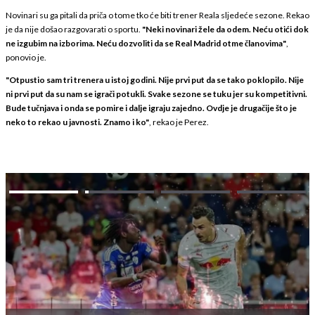
Novinari su ga pitali da priča o tome tko će biti trener Reala sljedeće sezone. Rekao
je da nije došao razgovarati o sportu.
"Neki novinari žele da odem. Neću otići dok
ne izgubim na izborima. Neću dozvoliti da se Real Madrid otme članovima"
,
ponovio je.
"Otpustio sam tri trenera u istoj godini. Nije prvi put da se tako poklopilo. Nije
ni prvi put da su nam se igrači potukli. Svake sezone se tuku jer su kompetitivni.
Bude tučnjava i onda se pomire i dalje igraju zajedno. Ovdje je drugačije što je
neko to rekao u javnosti. Znamo i ko"
, rekao je Perez.