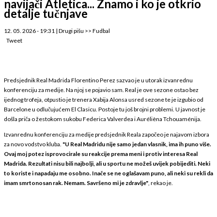
navijači Atletica... Znamo i ko je otkrio
detalje tučnjave
12. 05. 2026 - 19:31
|
Drugi pišu
>>
Fudbal
Tweet
Predsjednik Real Madrida Florentino Perez sazvao je u utorak izvanrednu
konferenciju za medije. Na njoj se pojavio sam. Real je ove sezone ostao bez
ijednog trofeja, otpustio je trenera Xabija Alonsa usred sezone te je izgubio od
Barcelone u odlučujućem El Clasicu. Postoje tu još brojni problemi. U javnost je
došla priča o žestokom sukobu Federica Valverdea i Aurélièna Tchouaménija.
Izvanrednu konferenciju za medije predsjednik Reala započeo je najavom izbora
za novo vodstvo kluba.
"U Real Madridu nije samo jedan vlasnik, ima ih puno više.
Ovaj moj potez isprovocirale su reakcije prema meni i protiv interesa Real
Madrida. Rezultati nisu bili najbolji, ali u sportu ne možeš uvijek pobijediti. Neki
to koriste i napadaju me osobno. Inače se ne oglašavam puno, ali neki su rekli da
imam smrtonosan rak. Nemam. Savršeno mi je zdravlje"
, rekao je.