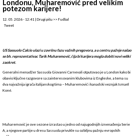
Londonu, Muharemović pred velikim
potezom karijere!
12. 05. 2026 - 12:41
|
Drugi pišu
>>
Fudbal
Tweet
US Sassuolo Calcio
ulazi u završnu fazu važnih pregovora, a u centru pažnje našao
se bh. reprezentativac
Tarik Muharemović
, čija bi karijera mogla dobiti novi veliki
zaokret.
Generalni menadžer Sassuola
Giovanni Carnevali
otputovao je u London kako bi
obavio ključne razgovore sa zainteresovanim klubovima iz Engleske, a tema su
dva najvažnija igrača italijanskog tima – Muharemović i kanadski veznjak
Ismaël
Koné
.
Muharemović je ove sezone izrastao u jedno od najugodnijih iznenađenja Serie
A, a njegove partije u dresu Sassuola privukle su ozbiljnu pažnju evropskih