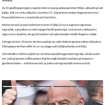
velikana.
Za 23-godišnjeg stopera najviše interesovanja pokazuje
Inter Milan
, aktuelni prvak
Italije, dok se u trku uključio i
Juventus FC
, koji prema ranijim dogovorima ima i
finansijski interes u eventualnom transferu.
Muharemović je pod vodstvom trenera Fabija Grossa napravio ogroman
napredak, a posebno se ističe njegov fizički potencijal, smirenost u defanzivi i
sigurnost u duelima, što ga čini jednim od najtraženijih mladih štopera u Italiji.
S druge strane, i Koné je skrenuo pažnju na sebe dobrim igrama nakon dolaska iz
Olympique de Marseille
, te se i za njega vodi ozbiljna borba na tržištu.
Još nekoliko sedmica dijeli nas od otvaranja ljetnog prelaznog roka, ali Sassuolo
već sada priprema velike poteze koji bi mogli donijeti značajne promjene u
igračkom kadru – a Muharemović je jedno od najzvučnijih imena na listi.