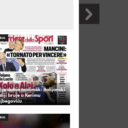
BAL
 je dobio nadimak: Italijanski
iji bruje o Kerimu
ajbegoviću
BAL