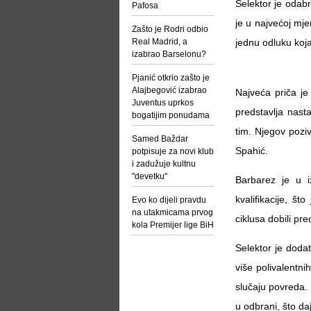
Selektor je odabr
Pafosa
je u najvećoj mje
Zašto je Rodri odbio
Real Madrid, a
jednu odluku koj
izabrao Barselonu?
Pjanić otkrio zašto je
Alajbegović izabrao
Najveća priča je
Juventus uprkos
predstavlja nast
bogatijim ponudama
tim. Njegov poziv
Samed Baždar
Spahić.
potpisuje za novi klub
i zadužuje kultnu
"devetku"
Barbarez je u i
kvalifikacije, št
Evo ko dijeli pravdu
na utakmicama prvog
ciklusa dobili pre
kola Premijer lige BiH
Selektor je dodat
više polivalentn
slučaju povreda. 
u odbrani, što da