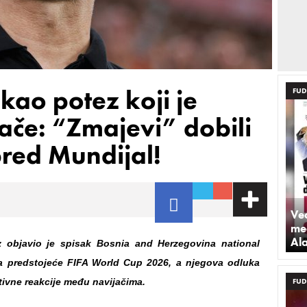
ao potez koji je
FUD
ače: “Zmajevi” dobili
red Mundijal!
Već
med
Al
z objavio je spisak Bosnia and Herzegovina national
za predstojeće FIFA World Cup 2026, a njegova odluka
itivne reakcije među navijačima.
FUD