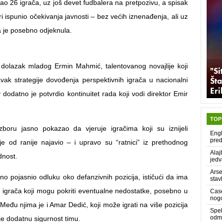
ao 26 igrača, uz još devet fudbalera na pretpozivu, a spisak
ri ispunio očekivanja javnosti – bez većih iznenađenja, ali uz
a je posebno odjeknula.
 dolazak mladog Ermin Mahmić, talentovanog novajlije koji
"Si
Šta
avak strategije dovođenja perspektivnih igrača u nacionalni
Er
 dodatno je potvrdio kontinuitet rada koji vodi direktor Emir
TOP
zboru jasno pokazao da vjeruje igračima koji su iznijeli
Engl
pred
o je od ranije najavio – i upravo su “ratnici” iz prethodnog
Alaj
dnost.
jedv
Arse
no pojasnio odluku oko defanzivnih pozicija, ističući da ima
stav
ih igrača koji mogu pokriti eventualne nedostatke, posebno u
Case
nog
Među njima je i Amar Dedić, koji može igrati na više pozicija
Spek
odma
je dodatnu sigurnost timu.