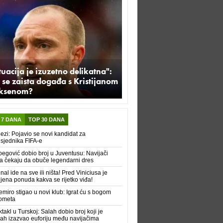
tuacija je izuzetno delikatna":
 se zaista događa s Kristijanom
iksenom?
 7 DANA
TOP 30 DANA
ezi: Pojavio se novi kandidat za
sjednika FIFA-e
begović dobio broj u Juventusu: Navijači
a čekaju da obuče legendarni dres
nal ide na sve ili ništa! Pred Viniciusa je
ljena ponuda kakva se rijetko viđa!
miro stigao u novi klub: Igrat ću s bogom
ometa
takl u Turskoj: Salah dobio broj koji je
h izazvao euforiju među navijačima