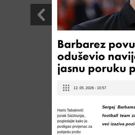
Barbarez povuk
oduševio navij
jasnu poruku p
12. 05. 2026 - 10:57
Sergej Barbare
Haris Tabaković
football team 
junak Salzburga,
pogledajte kako je
već izaziva poz
postigao prvijenac za
pobjedu protiv