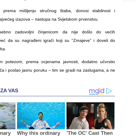
, prema mišljenju stručnog štaba, donosi stabilnost i
 najvećeg izazova – nastupa na Svjetskom prvenstvu.
sebno zadovoljni činjenicom da nije došlo do većih
već da su nagrađeni igrači koji su “Zmajeve” i doveli do
eha.
im potezom, prema ocjenama javnosti, dodatno učvrstio
ača i poslao jasnu poruku – tim se gradi na zaslugama, a ne