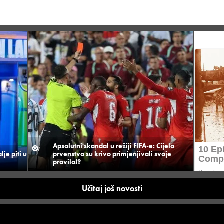
Apsolutni skandal u režiji FIFA-e: Cijelo
je piti u
prvenstvo su krivo primjenjivali svoje
pravilo!?
Učitaj još novosti