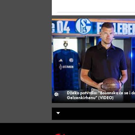
Džeko potvrdio: "Bosanska će se i dal
Gelzenkirhenu" (VIDEO)