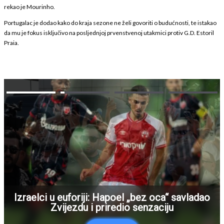
rekao je Mourinho.
Portugalac je dodao kako do kraja sezone ne želi govoriti o budućnosti, te istakao
da mu je fokus isključivo na posljednjoj prvenstvenoj utakmici protiv G.D. Estoril
Praia.
Izraelci u euforiji: Hapoel „bez oca“ savladao
Zvijezdu i priredio senzaciju