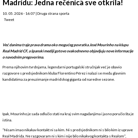
Madridu: Jedna rečenica sve otkrila!
10. 05. 2026 - 16:07
|
Druga strana sporta
Tweet
Već danima traje prava drama oko mogućeg povratka José Mourinho na klupu
Real Madrid CF, a španski mediji gotovo svakodnevno objavljuju nove informacije
o navodnim pregovorima.
Prema njihovim tvrdnjama, legendarni portugalski stručnjak već je obavio
razgovore s predsjednikom kluba Florentino Pérez i nalazi se među glavnim
kandidatima za preuzimanje madridskog giganta od naredne sezone.
Ipak, Mourinho je sada odlučio stati na kraj svim nagađanjima i jasno poručio šta je
istina.
“Nisam imao nikakav kontakt ni sa kim. Ni s predsjednikom ni s bilo kim iz uprave
Real Madrida. Ne razgovaram ni s kim i nije bilo nikakvog kontakta s Realom”,