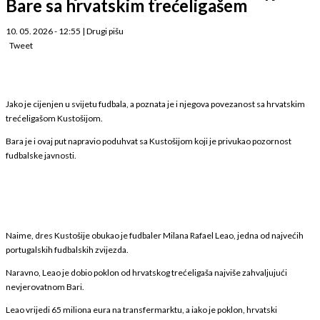
Bare sa hrvatskim trećeligašem
10. 05. 2026 - 12:55
|
Drugi pišu
Tweet
Jako je cijenjen u svijetu fudbala, a poznata je i njegova povezanost sa hrvatskim
trećeligašom Kustošijom.
Bara je i ovaj put napravio poduhvat sa Kustošijom koji je privukao pozornost
fudbalske javnosti.
Naime, dres Kustošije obukao je fudbaler Milana Rafael Leao, jedna od najvećih
portugalskih fudbalskih zvijezda.
Naravno, Leao je dobio poklon od hrvatskog trećeligaša najviše zahvaljujući
nevjerovatnom Bari.
Leao vrijedi 65 miliona eura na transfermarktu, a iako je poklon, hrvatski