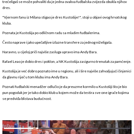
trećeligaš se može pohvaliti da je jedna ovakva fudbalska zvijezda obukla njihov
dres.
"Vjernom fanu iz Milana stigao je dres Kustošije!", stoji u objavi ovog hrvatskog
kluba.
Poznata je Kustošija po odličnom radu sa mladim fudbalerima.
Često naprave i jako upečatljive izlazne transfere za jednog niželigaša.
Naravno, u cijeloj priči najviše zasluga upravo ima Andy Bara.
Rafael Leao je dobio dres i poklon, a NK Kustošija zasigurno trenutak za pamćenje.
Kustošija je već dobro poznato ime u regionu, ali i šire najviše zahvaljujući činjenici
da glavnu riječ u tom klubu ima Andy Bara.
Poznati fudbalski menadžer odlučio je da preuzme kormilo u Kustošiji što je bio
pun pogodak jer je tako dobio klub u kojem može da testira sve one igrače kojima
se predviđa blistava budućnost.