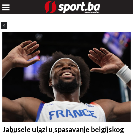
✕
Jabusele ulazi u spasavanje belgijskog