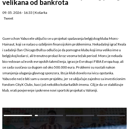
velikana od bankrota
09. 05. 2026 - 16:33
|
Košarka
Tweet
Guerschon Yabusele uključio se u projekat spašavanja belgijskog kluba Mons-
Hainaut, koji se našao u ozbiljnim finansijskim problemima. Nekadašnji igrač Reala
i sadašnji član Chicago Bullsa odlučio je da pomogne klubu koji ima veliko ime u
belgijskoj košarci, ali trenutno prolazi kroz veoma težak period. Mons je nekada
bio redovan učesnik evropskih takmičenja, igrao je Evrokup i FIBA Evropa kup, ali
se sada suočava sa dugom od oko 500.000 eura. Problemi su nastali nakon
smanjenja ulaganja glavnog sponzora, što je klub dovelo na ivicu opstanka.
Yabusele neće biti sam u ovom projektu, jer se uključuje zajedno sa investicionim
fondom CityX Clubs, kao i još nekoliko košarkaških imena. Cilj je da se stabilizuje
klub, vrati povjerenje i pokrene novi sportski projekat u Valoniji.