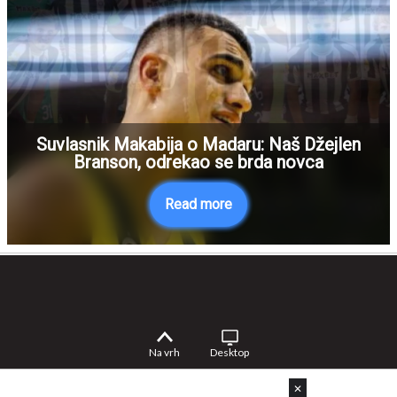
Suvlasnik Makabija o Madaru: Naš Džejlen
Branson, odrekao se brda novca
Read more
Na vrh
Desktop
✕