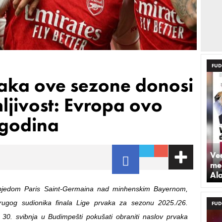
FUD
vaka ove sezone donosi
jivost: Evropa ovo
 godina
Već
med
Al
bjedom Paris Saint-Germaina nad minhenskim Bayernom,
rugog sudionika finala Lige prvaka za sezonu 2025./26.
FUD
 30. svibnja u Budimpešti pokušati obraniti naslov prvaka