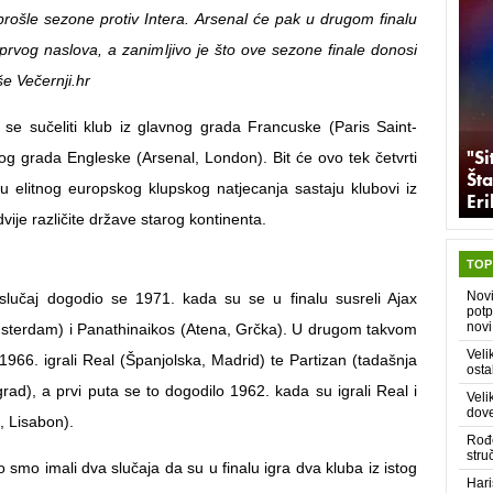
rošle sezone protiv Intera. Arsenal će pak u drugom finalu
 prvog naslova, a zanimljivo je što ove sezone finale donosi
e Večernji.hr
se sučeliti klub iz glavnog grada Francuske (Paris Saint-
"Si
og grada Engleske (Arsenal, London). Bit će ovo tek četvrti
Šta
lu elitnog europskog klupskog natjecanja sastaju klubovi iz
Er
vije različite države starog kontinenta.
TOP
Nov
 slučaj dogodio se 1971. kada su se u finalu susreli Ajax
potp
novi
sterdam) i Panathinaikos (Atena, Grčka). U drugom takvom
Veli
 1966. igrali Real (Španjolska, Madrid) te Partizan (tadašnja
osta
rad), a prvi puta se to dogodilo 1962. kada su igrali Real i
Veli
dove
, Lisabon).
Rođe
stru
o smo imali dva slučaja da su u finalu igra dva kluba iz istog
Hari