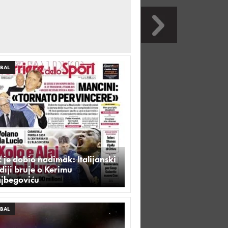
BAL
 je dobio nadimak: Italijanski
iji bruje o Kerimu
ajbegoviću
BAL