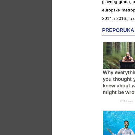
glavnog grada, pr
europske metropo
2014. i 2016., a o