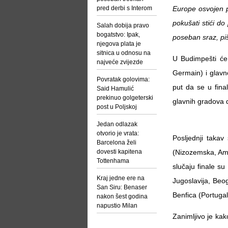
pred derbi s Interom
Europe osvojen p
pokušati stići do
Salah dobija pravo
bogatstvo: Ipak,
poseban sraz, piš
njegova plata je
sitnica u odnosu na
U Budimpešti će 
najveće zvijezde
Germain) i glavn
Povratak golovima:
put da se u fina
Said Hamulić
prekinuo golgeterski
glavnih gradova d
post u Poljskoj
Jedan odlazak
otvorio je vrata:
Posljednji takav
Barcelona želi
dovesti kapitena
(Nizozemska, Am
Tottenhama
slučaju finale su
Kraj jedne ere na
Jugoslavija, Beog
San Siru: Benaser
Benfica (Portugal
nakon šest godina
napustio Milan
Zanimljivo je kak