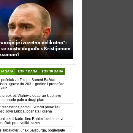
tuacija je izuzetno delikatna":
 se zaista događa s Kristijanom
iksenom?
 24 SATA
TOP 7 DANA
TOP 30 DANA
i početak za Zmaja: Samed Baždar
isao ugovor do 2031. godine i pronašao
 klub
ki preokret: Vlahović odabrao klub, sve
le ponude pale u drugi plan
ki transfer na pomolu: Afrički prvak želi
sti Jovu Lukića, poznata i cijena
ni otkrili karte: Ibro Rahimić dobio novi
čni štab pred veliki izazov
s Tabaković junak Salzburga, pogledajte