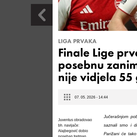
LIGA PRVAKA
Finale Lige pr
posebnu zaniml
nije vidjela 55
07. 05. 2026 - 14:44
Jučerašnjom po
Juventus obradovao
saznali smo i d
bh. navijače:
Alajbegović dobio
Parižani će tako
poseban tretman