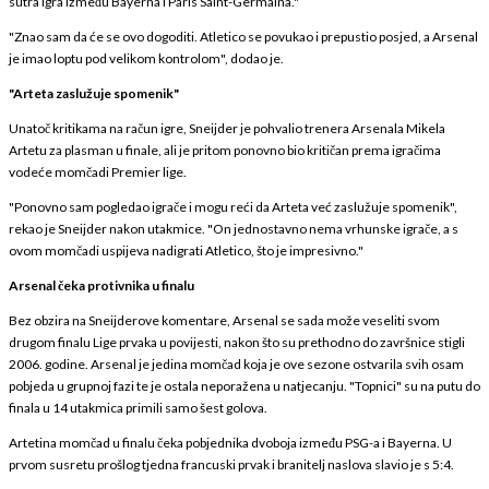
sutra igra između Bayerna i Paris Saint-Germaina."
"Znao sam da će se ovo dogoditi. Atletico se povukao i prepustio posjed, a Arsenal
je imao loptu pod velikom kontrolom", dodao je.
"Arteta zaslužuje spomenik"
Unatoč kritikama na račun igre, Sneijder je pohvalio trenera Arsenala Mikela
Artetu za plasman u finale, ali je pritom ponovno bio kritičan prema igračima
vodeće momčadi Premier lige.
"Ponovno sam pogledao igrače i mogu reći da Arteta već zaslužuje spomenik",
rekao je Sneijder nakon utakmice. "On jednostavno nema vrhunske igrače, a s
ovom momčadi uspijeva nadigrati Atletico, što je impresivno."
Arsenal čeka protivnika u finalu
Bez obzira na Sneijderove komentare, Arsenal se sada može veseliti svom
drugom finalu Lige prvaka u povijesti, nakon što su prethodno do završnice stigli
2006. godine. Arsenal je jedina momčad koja je ove sezone ostvarila svih osam
pobjeda u grupnoj fazi te je ostala neporažena u natjecanju. "Topnici" su na putu do
finala u 14 utakmica primili samo šest golova.
Artetina momčad u finalu čeka pobjednika dvoboja između PSG-a i Bayerna. U
prvom susretu prošlog tjedna francuski prvak i branitelj naslova slavio je s 5:4.