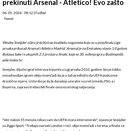
prekinuti Arsenal - Atletico! Evo zašto
06. 05. 2026 - 08:12
|
Fudbal
Tweet
Wesley Sneijder oštro je kritizirao kvalitetu nogometa koju su u polufinalu Lige
prvaka prikazali Arsenal i Atletico Madrid. Arsenal je na Emiratesu slavio 1:0 golom
Bukaya Sake i s ukupnih 2:1 prošao u finale, koje se 30. svibnja igra u Budimpešti,
piše Index.hr.
Sneijder, ključni igrač Interova trijumfa u Ligi prvaka 2010. godine, bio je toliko
nezadovoljan igrom obiju momčadi da je u šali predložio da UEFA poduzme
drastične mjere. Ustvrdio je da bi današnji uzvratni susret između PSG-a i
Bayerna, zapravo trebao biti finale ovosezonskog natjecanja.
"Već nakon 35 minuta rekao sam da UEFA mora intervenirati", izjavio je Sneijder
za Ziggo Sport. "Trebaju nazvati London i reći: obje momčadi s terena, a finale se