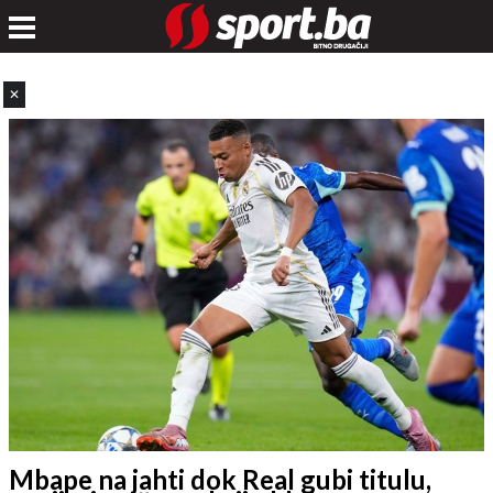
✕
Mbape na jahti dok Real gubi titulu,