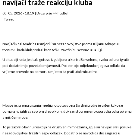
navijači traže reakciju kluba
05. 05. 2026 - 18:19
|
Drugi pišu
>>
Fudbal
Tweet
Navijači Real Madrida usmjerili su nezadovoljstvo prema Klijanu Mbapeu u
trenutku kada klub prolazi kroz tešku završnicu sezone u La Ligi.
U situaciji kada je titula gotovo izgubljena u korist Barselone, svaka odluka igrača
pod dodatnim je povećalom javnosti. Posebno je odjeknula njegova odluka da
vrijeme provede na odmoru umjesto da prati utakmicu tima.
Mbape je, prema pisanju medija, otputovao na Sardiniju gdje je viđen kako se
odmara na jahti sa svojom djevojkom, dok se istovremeno oporavlja od problema
s mišićem noge.
To je izazvalo lavinu reakcija na društvenim mrežama, gdje su navijači slali poruke
nezadovoljstva i tražili njegov odlazak. Dodatno se navodi da dio saigrača u