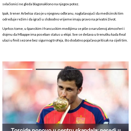
svlačionici ne gleda blagonaklono na njegov potez.
Ipak, trener Arbeloa stao je u njegovu odbranu, naglašavajući da medicinski tim
određuje režim i da igrači u slobodno vrijeme imaju pravo na privatni život.
Uprkos tome, u španskim i francuskim medijima se piše o narušenoj atmosferi i
dojmu da Mbappe ima poseban status u ekipi. Sve se dešava u trenutku kada Real
ulazi u finiš sezone bez sigurnog trofeja, što dodatno pojačava pritisak na cijeli tim.
Torcida ponovo u centru skandala: neredi u