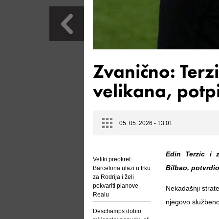
Zvanično: Terz
velikana, potp
05. 05. 2026 - 13:01
Edin Terzic i 
Veliki preokret:
Bilbao, potvrdio
Barcelona ulazi u trku
za Rodrija i želi
pokvariti planove
Nekadašnji strat
Realu
njegovo službeno
Deschamps dobio