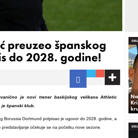
ić preuzeo španskog
DRU
is do 2028. godine!
Na
zvanično je novi trener baskijskog velikana Athletic
Kri
 je španski klub.
kr
eg Borussia Dortmund potpisao je ugovor do 2028. godine, a
DRU
 predstavljanje očekuje se na početku nove sezone.