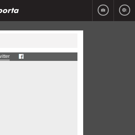
porta
itter