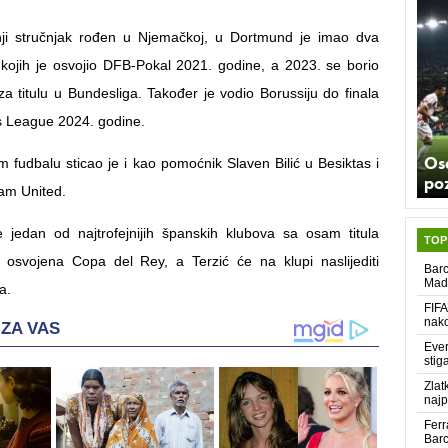
šnji stručnjak rođen u Njemačkoj, u Dortmund je imao dva
ojih je osvojio DFB-Pokal 2021. godine, a 2023. se borio
a titulu u Bundesliga. Također je vodio Borussiju do finala
League 2024. godine.
Os
m fudbalu sticao je i kao pomoćnik Slaven Bilić u Besiktas i
poz
am United.
je jedan od najtrofejnijih španskih klubova sa osam titula
TOP
 osvojena Copa del Rey, a Terzić će na klupi naslijediti
Barc
Madr
a.
FIFA
nako
Ever
stig
Zlat
najp
Ferr
Barc