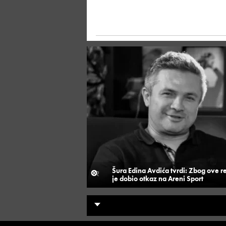
Šura Edina Avdića tvrdi: Zbog ove r
je dobio otkaz na Areni Sport