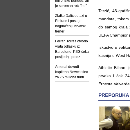
milionsku ponudu, ali
je spreman reći "ne"
Terzić, 43-godi
Zlatko Dalić odlazi u
mandata, tokom k
Emirate i postaje
najplaćeniji hrvatski
do samog kraja z
trener
UEFA Champions 
Ferran Torres otvorio
vrata odlasku iz
Iskustvo u veliko
Barcelone, PSG čeka
kasnije u West H
posljednji potez
Arsenal dovodi
Athletic Bilbao 
kapitena Newcastlea
prvaka i čak 24
za 75 miliona funti
Ernesta Valverde