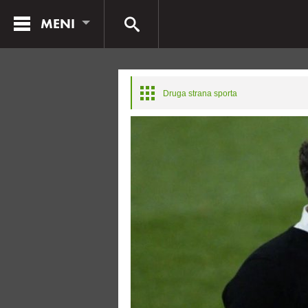
MENI
Druga strana sporta