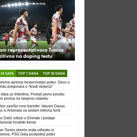
am reprezentativaca Tunisa
itivno na doping testu
 24 SATA
TOP 7 DANA
TOP 30 DANA
elona sprema nevjerovatan potez: Deco u
idu pregovara o "krađi stoljeća"
 stala uz Infantina: Poslali jasnu poruku
n poziva na njegovu ostavku
ton završio novi transfer: Iskusni Danac
ao iz Arsenala za sedam miliona funti
ko Dalić odlazi u Emirate i postaje
laćeniji hrvatski trener
an Torres otvorio vrata odlasku iz
elone, PSG čeka posljednji potez