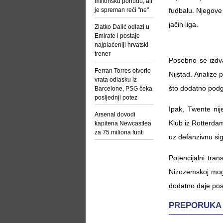
milionsku ponudu, ali
je spreman reći "ne"
fudbalu. Njegove 
jačih liga.
Zlatko Dalić odlazi u
Emirate i postaje
najplaćeniji hrvatski
trener
Posebno se izdv
Ferran Torres otvorio
Nijstad. Analize 
vrata odlasku iz
što dodatno podg
Barcelone, PSG čeka
posljednji potez
Ipak, Twente nij
Arsenal dovodi
Klub iz Rotterdam
kapitena Newcastlea
za 75 miliona funti
uz defanzivnu sig
Potencijalni tran
Nizozemskoj moga
dodatno daje pose