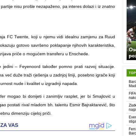
partije nisu prošle nezapaženo, pa interes dolazi i iz znatno
aja FC Twente, koji u njemu vidi idealnu zamjenu za Ruud
pokazuju gotovo savršeno poklapanje njihovih karakteristika,
Os
rijava priče o mogućem transferu u Enschede.
poz
e jedini – Feyenoord također pomno prati razvoj situacije.
TOP
a već duže traži rješenja u zadnjoj liniji, posebno igrače koji
Barc
urnost nude i kvalitet u izgradnji napada.
Madr
FIFA
sfer mogao bi donijeti i zanimljiv rasplet, jer bi Smajlović u
nako
o postati rival mladom bh. talentu Esmir Bajraktarević, što
Zlat
najp
bnu dimenziju cijeloj priči.
Ever
stig
Ferr
Barc