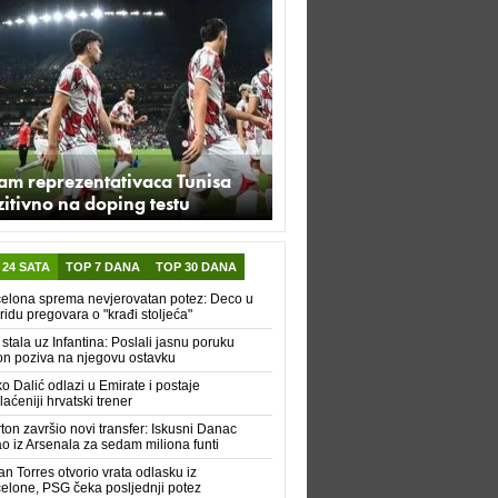
am reprezentativaca Tunisa
itivno na doping testu
 24 SATA
TOP 7 DANA
TOP 30 DANA
elona sprema nevjerovatan potez: Deco u
idu pregovara o "krađi stoljeća"
 stala uz Infantina: Poslali jasnu poruku
n poziva na njegovu ostavku
ko Dalić odlazi u Emirate i postaje
laćeniji hrvatski trener
ton završio novi transfer: Iskusni Danac
ao iz Arsenala za sedam miliona funti
an Torres otvorio vrata odlasku iz
elone, PSG čeka posljednji potez