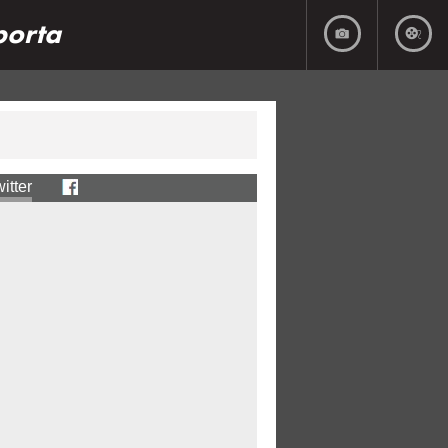
porta
itter