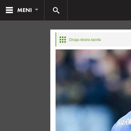
MENI
Druga strana sporta