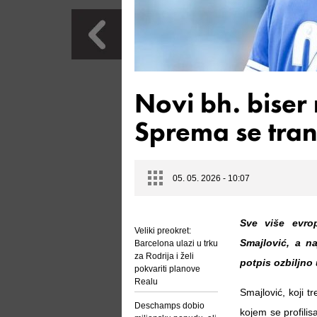
Novi bh. biser
Sprema se trans
05. 05. 2026 - 10:07
Sve više evro
Veliki preokret:
Smajlović, a n
Barcelona ulazi u trku
za Rodrija i želi
potpis ozbiljno 
pokvariti planove
Realu
Smajlović, koji 
Deschamps dobio
kojem se profili