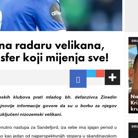
 na radaru velikana,
DRU
fer koji mijenja sve!
Na
pskih klubova prati mladog bh. defanzivca Zinedin
Kri
ajnovije informacije govore da su u borbu za njegov
kr
uključeni nizozemski velikani.
DRU
trenutno nastupa za Sandefjord, iza sebe ima sjajan period u
sao kao jedan od najperspektivnijih stopera u skandinavskom