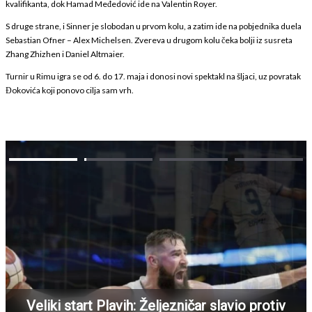
kvalifikanta, dok Hamad Međedović ide na Valentin Royer.
S druge strane, i Sinner je slobodan u prvom kolu, a zatim ide na pobjednika duela
Sebastian Ofner – Alex Michelsen. Zvereva u drugom kolu čeka bolji iz susreta
Zhang Zhizhen i Daniel Altmaier.
Turnir u Rimu igra se od 6. do 17. maja i donosi novi spektakl na šljaci, uz povratak
Đokovića koji ponovo cilja sam vrh.
Veliki start Plavih: Željezničar slavio protiv