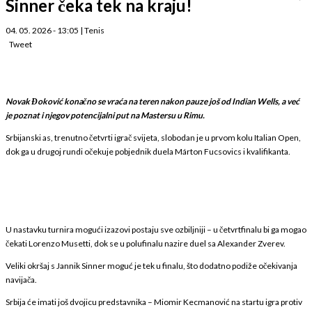
Sinner čeka tek na kraju!
04. 05. 2026 - 13:05
|
Tenis
Tweet
Novak Đoković konačno se vraća na teren nakon pauze još od Indian Wells, a već
je poznat i njegov potencijalni put na Mastersu u Rimu.
Srbijanski as, trenutno četvrti igrač svijeta, slobodan je u prvom kolu Italian Open,
dok ga u drugoj rundi očekuje pobjednik duela Márton Fucsovics i kvalifikanta.
U nastavku turnira mogući izazovi postaju sve ozbiljniji – u četvrtfinalu bi ga mogao
čekati Lorenzo Musetti, dok se u polufinalu nazire duel sa Alexander Zverev.
Veliki okršaj s Jannik Sinner moguć je tek u finalu, što dodatno podiže očekivanja
navijača.
Srbija će imati još dvojicu predstavnika – Miomir Kecmanović na startu igra protiv