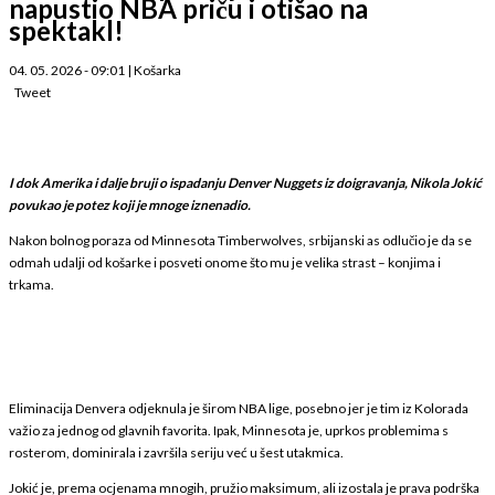
napustio NBA priču i otišao na
spektakl!
04. 05. 2026 - 09:01
|
Košarka
Tweet
I dok Amerika i dalje bruji o ispadanju Denver Nuggets iz doigravanja, Nikola Jokić
povukao je potez koji je mnoge iznenadio.
Nakon bolnog poraza od Minnesota Timberwolves, srbijanski as odlučio je da se
odmah udalji od košarke i posveti onome što mu je velika strast – konjima i
trkama.
Eliminacija Denvera odjeknula je širom NBA lige, posebno jer je tim iz Kolorada
važio za jednog od glavnih favorita. Ipak, Minnesota je, uprkos problemima s
rosterom, dominirala i završila seriju već u šest utakmica.
Jokić je, prema ocjenama mnogih, pružio maksimum, ali izostala je prava podrška