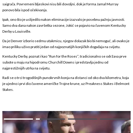
saigrača. Povremeni bljeskovi nisu bili dovoljni, dok je forma Jamal Murray
ponovo bila ispod očekivanja.
Ipak, ono što je uslijedilo nakon eliminacije izazvalo je posebnu pažnju javnosti.
Samo dva dana nakon završetka sezone, Jokić se pojavio na čuvenom Kentucky
Derby u Louisville.
Da je Denver izborio sedmu utakmicu, njegov dolazak bio bi nemoguć, ali ovako je
imao priliku uživo pratiti jedan od najpoznatijih konjičkih događaja na svijetu.
Kentucky Derby, poznat i kao “Run for the Roses”, tradicionalno se održava prve
subote u maju na hipodromu Churchill Downs i predstavlja jednu od
najprestižnijih utrka na svijetu.
Radi se o trci trogodišnjih punokrvnih konja na distanci od oko dva kilometra, koja
je ujedno i prvi dio čuvene američke Trojne krune, uz Preakness Stakes i Belmont
Stakes.