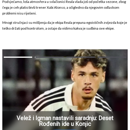
Podsjećamo, loša atmosfera u svlačionici Reala vlada još od početka sezone, zbog
čega je ceh platio bivši trener Xabi Alonso, a očigledno da njegovim odlaskom
problemi nisu riješeni.
Mnogi stručnjaci su mišljenja da je ekipa Reala prepuna egoističnih zvijezda koje je
teško držati pod kontrolom, a ostaje da vidimo kakva je sudbina ove ekipe.
Velež i Igman nastavili saradnju: Deset
Rođenih ide u Konjic