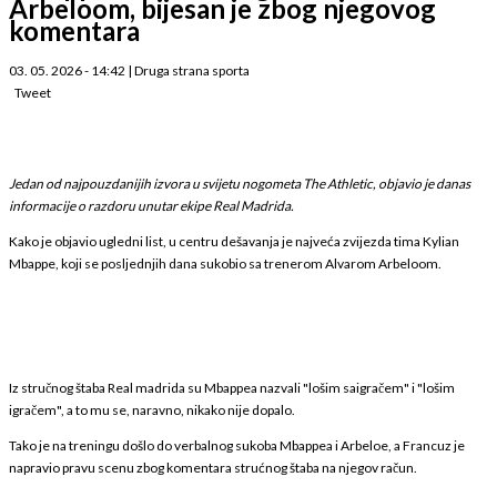
Arbeloom, bijesan je zbog njegovog
komentara
03. 05. 2026 - 14:42
|
Druga strana sporta
Tweet
Jedan od najpouzdanijih izvora u svijetu nogometa The Athletic, objavio je danas
informacije o razdoru unutar ekipe Real Madrida.
Kako je objavio ugledni list, u centru dešavanja je najveća zvijezda tima Kylian
Mbappe, koji se posljednjih dana sukobio sa trenerom Alvarom Arbeloom.
Iz stručnog štaba Real madrida su Mbappea nazvali "lošim saigračem" i "lošim
igračem", a to mu se, naravno, nikako nije dopalo.
Tako je na treningu došlo do verbalnog sukoba Mbappea i Arbeloe, a Francuz je
napravio pravu scenu zbog komentara strućnog štaba na njegov račun.