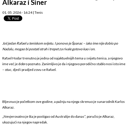
Alkaraz i Siner
01. 05. 2026 - 16:24
|
Tenis
Još jedan Rafael u teniskom svijetu. I ponovo je Španac – iako ime nije dobio po
Nadalu, mogao bi postati strah i trepet za rivale gotovo kao i on.
Rafael Hodar trenutno je jedna od najaktuelnijih tema u svijetu tenisa, a njegovo
ime već je dobro poznato. Zanimljivo je da i njegovo porodično stablo nosi isto ime
– otac, djed i pradjed zovu se Rafael.
Bljesnuo je početkom ove godine, a pažnju na njega skrenuo je sunarodnik Karlos
Alkaraz.
„Nevjerovatno je šta je postigao od Australije do danas“, poručio je Alkaraz,
ukazujući na njegov napredak.