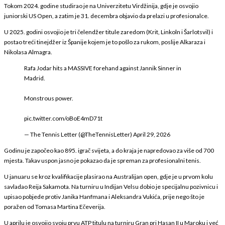
Tokom 2024. godine studirao je na Univerzitetu Virdžinija, gdje je osvojio
juniorski US Open, a zatim je 31. decembra objavio da prelazi u profesionalce.
U 2025. godini osvojio je tri čelendžer titule zaredom (Krit, Linkoln i Šarlotsvil) i
postao treći tinejdžer iz Španije kojem je to pošlo za rukom, poslije Alkaraza i
Nikolasa Almagra.
Rafa Jodar hits a MASSIVE forehand against Jannik Sinner in
Madrid.
Monstrous power.
pic.twitter.com/oBoE4mD71t
— The Tennis Letter (@TheTennisLetter)
April 29, 2026
Godinu je započeo kao 895. igrač svijeta, a do kraja je napredovao za više od 700
mjesta. Takav uspon jasno je pokazao da je spreman za profesionalni tenis.
U januaru se kroz kvalifikacije plasirao na Australijan open, gdje je u prvom kolu
savladao Reija Sakamota. Na turniru u Indijan Velsu dobio je specijalnu pozivnicu i
upisao pobjede protiv Janika Hanfmana i Aleksandra Vukića, prije nego što je
poražen od Tomasa Martina Ečeverija.
U aprilu je osvojio svoju prvu ATP titulu na turniru Gran pri Hasan II u Maroku i već