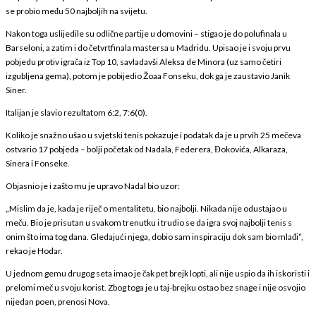
se probio među 50 najboljih na svijetu.
Nakon toga uslijedile su odlične partije u domovini – stigao je do polufinala u
Barseloni, a zatim i do četvrtfinala mastersa u Madridu. Upisao je i svoju prvu
pobjedu protiv igrača iz Top 10, savladavši Aleksa de Minora (uz samo četiri
izgubljena gema), potom je pobijedio Žoaa Fonseku, dok ga je zaustavio Janik
Siner.
Italijan je slavio rezultatom 6:2, 7:6(0).
Koliko je snažno ušao u svjetski tenis pokazuje i podatak da je u prvih 25 mečeva
ostvario 17 pobjeda – bolji početak od Nadala, Federera, Đokovića, Alkaraza,
Sinera i Fonseke.
Objasnio je i zašto mu je upravo Nadal bio uzor:
„Mislim da je, kada je riječ o mentalitetu, bio najbolji. Nikada nije odustajao u
meču. Bio je prisutan u svakom trenutku i trudio se da igra svoj najbolji tenis s
onim što ima tog dana. Gledajući njega, dobio sam inspiraciju dok sam bio mlađi“,
rekao je Hodar.
U jednom gemu drugog seta imao je čak pet brejk lopti, ali nije uspio da ih iskoristi i
prelomi meč u svoju korist. Zbog toga je u taj-brejku ostao bez snage i nije osvojio
nijedan poen, prenosi Nova.