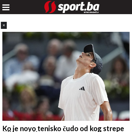
✕
Ko je novo tenisko čudo od kog strepe