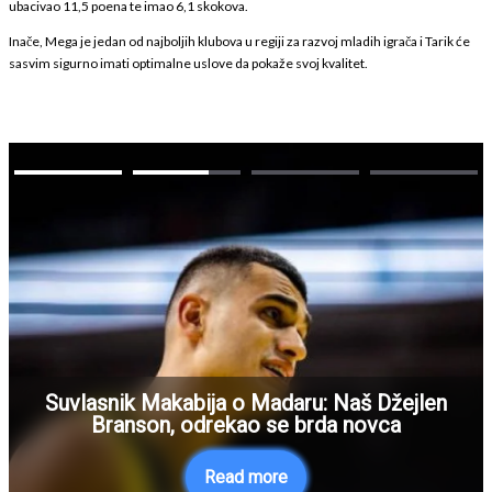
ubacivao 11,5 poena te imao 6,1 skokova.
Inače, Mega je jedan od najboljih klubova u regiji za razvoj mladih igrača i Tarik će
sasvim sigurno imati optimalne uslove da pokaže svoj kvalitet.
Suvlasnik Makabija o Madaru: Naš Džejlen
Branson, odrekao se brda novca
Read more