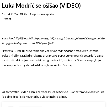
Luka Modrić se ošišao (VIDEO)
15. 04. 2026 - 13:45
|
Druga strana sporta
Tweet
Luka Modrić (40) posjetio je poznatog talijanskog frizera koji često šiša nogometaše
i kojeg na Instagramu prati 12 hiljada ljudi.
"Povratak u Italiju i ostvarenje sna već prvog radnog dana nešto je što je teško
opisati riječima. Držati u rukama dres prvaka poput Luke Modrića potvrda je da se
uz strast i odricanje snovi doista mogu ostvariti", napisao je Giannatempo, kojem
u opisu profila stoji da radi u Milanu, New Yorku i Miamiju.
Uz fotografije i video šišanja najveće zvijezde Serie A, Giannatempo je objavio i da
je dobio dres i Milanovu torbu s vlastitim inicijalima.