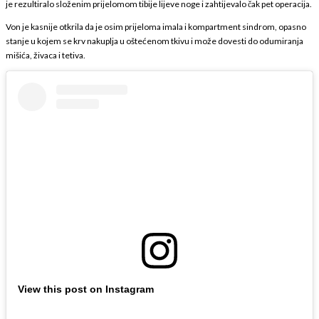
je rezultiralo složenim prijelomom tibije lijeve noge i zahtijevalo čak pet operacija.
Von je kasnije otkrila da je osim prijeloma imala i kompartment sindrom, opasno
stanje u kojem se krv nakuplja u oštećenom tkivu i može dovesti do odumiranja
mišića, živaca i tetiva.
View this post on Instagram