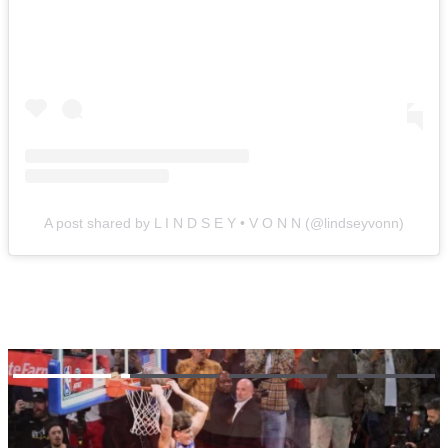
A post shared by L I N D S E Y • V O N N (@lindseyvonn)