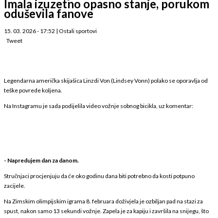
Imala izuzetno opasno stanje, porukom
oduševila fanove
15. 03. 2026 - 17:52
|
Ostali sportovi
Tweet
Legendarna američka skijašica Linzdi Von (Lindsey Vonn) polako se oporavlja od
teške povrede koljena.
Na Instagramu je sada podijelila video vožnje sobnog bicikla, uz komentar:
- Napredujem dan za danom.
Stručnjaci procjenjuju da će oko godinu dana biti potrebno da kosti potpuno
zacijele.
Na Zimskim olimpijskim igrama 8. februara doživjela je ozbiljan pad na stazi za
spust, nakon samo 13 sekundi vožnje. Zapela je za kapiju i završila na snijegu, što