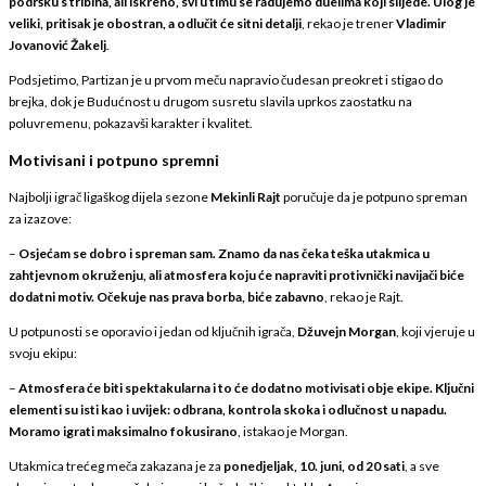
podršku s tribina, ali iskreno, svi u timu se radujemo duelima koji slijede. Ulog je
veliki, pritisak je obostran, a odlučit će sitni detalji
, rekao je trener
Vladimir
Jovanović Žakelj
.
Podsjetimo, Partizan je u prvom meču napravio čudesan preokret i stigao do
brejka, dok je Budućnost u drugom susretu slavila uprkos zaostatku na
poluvremenu, pokazavši karakter i kvalitet.
Motivisani i potpuno spremni
Najbolji igrač ligaškog dijela sezone
Mekinli Rajt
poručuje da je potpuno spreman
za izazove:
–
Osjećam se dobro i spreman sam. Znamo da nas čeka teška utakmica u
zahtjevnom okruženju, ali atmosfera koju će napraviti protivnički navijači biće
dodatni motiv. Očekuje nas prava borba, biće zabavno
, rekao je Rajt.
U potpunosti se oporavio i jedan od ključnih igrača,
Džuvejn Morgan
, koji vjeruje u
svoju ekipu:
–
Atmosfera će biti spektakularna i to će dodatno motivisati obje ekipe. Ključni
elementi su isti kao i uvijek: odbrana, kontrola skoka i odlučnost u napadu.
Moramo igrati maksimalno fokusirano
, istakao je Morgan.
Utakmica trećeg meča zakazana je za
ponedjeljak, 10. juni, od 20 sati
, a sve