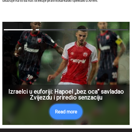
ukazuje na to da nas očekuje pravi košarkaški spektakl u Areni.
Izraelci u euforiji: Hapoel „bez oca“ savladao
Zvijezdu i priredio senzaciju
Read more