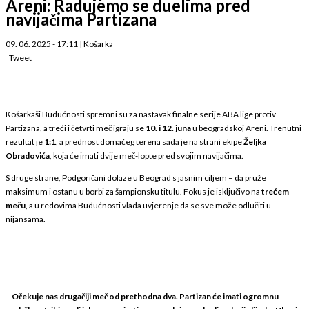
Areni: Radujemo se duelima pred
navijačima Partizana
09. 06. 2025 - 17:11
|
Košarka
Tweet
Košarkaši Budućnosti spremni su za nastavak finalne serije ABA lige protiv
Partizana, a treći i četvrti meč igraju se
10. i 12. juna
u beogradskoj Areni. Trenutni
rezultat je
1:1
, a prednost domaćeg terena sada je na strani ekipe
Željka
Obradovića
, koja će imati dvije meč-lopte pred svojim navijačima.
S druge strane, Podgoričani dolaze u Beograd s jasnim ciljem – da pruže
maksimum i ostanu u borbi za šampionsku titulu. Fokus je isključivo na
trećem
meču
, a u redovima Budućnosti vlada uvjerenje da se sve može odlučiti u
nijansama.
–
Očekuje nas drugačiji meč od prethodna dva. Partizan će imati ogromnu