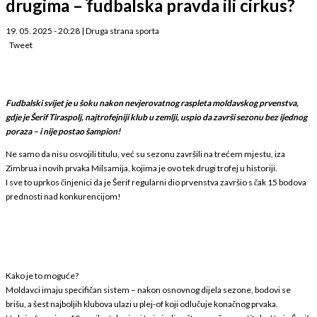
drugima – fudbalska pravda ili cirkus?
19. 05. 2025 - 20:28
|
Druga strana sporta
Tweet
Fudbalski svijet je u šoku nakon nevjerovatnog raspleta moldavskog prvenstva,
gdje je Šerif Tiraspolj, najtrofejniji klub u zemlji, uspio da završi sezonu bez ijednog
poraza – i nije postao šampion!
Ne samo da nisu osvojili titulu, već su sezonu završili na trećem mjestu, iza
Zimbrua i novih prvaka Milsamija, kojima je ovo tek drugi trofej u historiji.
I sve to uprkos činjenici da je Šerif regularni dio prvenstva završio s čak 15 bodova
prednosti nad konkurencijom!
Kako je to moguće?
Moldavci imaju specifičan sistem – nakon osnovnog dijela sezone, bodovi se
brišu, a šest najboljih klubova ulazi u plej-of koji odlučuje konačnog prvaka.