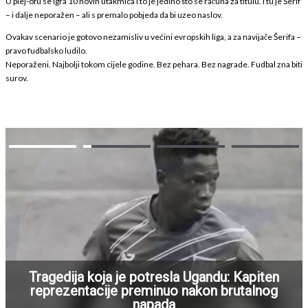
U plej-ofu se igra 10 novih utakmica i to je jedino što se računa za titulu. I tu je Šerif
– i dalje neporažen – ali s premalo pobjeda da bi uzeo naslov.
Ovakav scenario je gotovo nezamisliv u većini evropskih liga, a za navijače Šerifa –
pravo fudbalsko ludilo.
Neporaženi. Najbolji tokom cijele godine. Bez pehara. Bez nagrade. Fudbal zna biti
surov.
Tragedija koja je potresla Ugandu: Kapiten
reprezentacije preminuo nakon brutalnog
napada