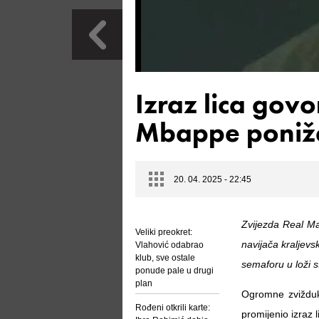
Izraz lica govor
Mbappe poniže
20. 04. 2025 - 22:45
Zvijezda Real Ma
Veliki preokret:
navijača kraljevs
Vlahović odabrao
klub, sve ostale
semaforu u loži s
ponude pale u drugi
plan
Ogromne zvižduk
Rođeni otkrili karte:
promijenio izraz l