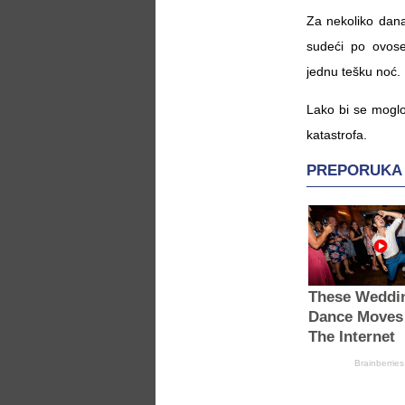
Za nekoliko dana 
sudeći po ovos
jednu tešku noć.
Lako bi se moglo 
katastrofa.