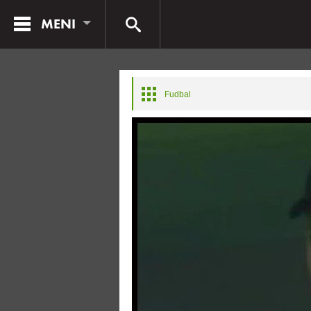
MENI
Fudbal