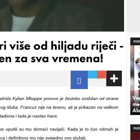
i više od hiljadu riječi -
FUD
n za sva vremena!
Već
drida Kylian Mbappe ponovo je žestoko izviždan od strane
med
kog kluba. Francuz nije na terenu, ali je prikazan na velikom
Al
tadiona i tada je nastao haos.
FUD
e uputili su mu domaći navijači. Kada je to čuo odmah je
ica i definitivno mu nije svejedno ovo slušati.