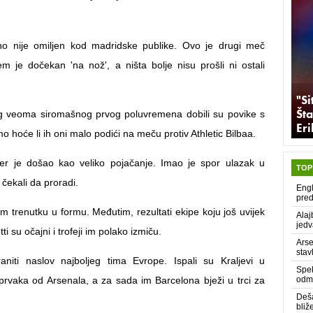
o nije omiljen kod madridske publike. Ovo je drugi meč
 je dočekan 'na nož', a ništa bolje nisu prošli ni ostali
"Si
Šta
g veoma siromašnog prvog poluvremena dobili su povike s
Er
emo hoće li ih oni malo podići na meču protiv Athletic Bilbaa.
ler je došao kao veliko pojačanje. Imao je spor ulazak u
TOP
 čekali da proradi.
Engl
pred
m trenutku u formu. Međutim, rezultati ekipe koju još uvijek
Alaj
jedv
ti su očajni i trofeji im polako izmiču.
Arse
stav
niti naslov najboljeg tima Evrope. Ispali su Kraljevi u
Spek
e prvaka od Arsenala, a za sada im Barcelona bježi u trci za
odma
Deša
bliž