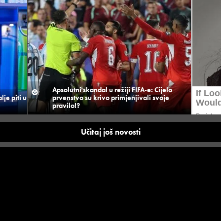
Apsolutni skandal u režiji FIFA-e: Cijelo
je piti u
prvenstvo su krivo primjenjivali svoje
pravilo!?
Učitaj još novosti