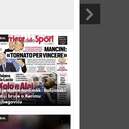
BAL
 je dobio nadimak: Italijanski
iji bruje o Kerimu
ajbegoviću
BAL