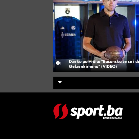
Džeko potvrdio: "Bosanska će se i dal
Gelzenkirhenu" (VIDEO)