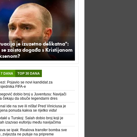
tuacija je izuzetno delikatna":
 se zaista događa s Kristijanom
iksenom?
 7 DANA
TOP 30 DANA
ezi: Pojavio se novi kandidat za
sjednika FIFA-e
begović dobio broj u Juventusu: Navijači
a čekaju da obuče legendarni dres
nal ide na sve ili ništa! Pred Viniciusa je
ljena ponuda kakva se rijetko viđa!
takl u Turskoj: Salah dobio broj koji je
h izazvao euforiju među navijačima
va se ipak: Realova transfer bomba sve
e, zvijezda ne putuje na pripreme