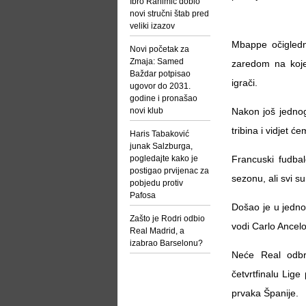
Ibro Rahimić dobio
novi stručni štab pred
veliki izazov
Mbappe očigledn
Novi početak za
Zmaja: Samed
zaredom na kojem
Baždar potpisao
igrači.
ugovor do 2031.
godine i pronašao
novi klub
Nakon još jedno
tribina i vidjet ć
Haris Tabaković
junak Salzburga,
pogledajte kako je
Francuski fudba
postigao prvijenac za
sezonu, ali svi su
pobjedu protiv
Pafosa
Došao je u jedno
Zašto je Rodri odbio
vodi Carlo Ancelot
Real Madrid, a
izabrao Barselonu?
Neće Real odbra
četvrtfinalu Lig
prvaka Španije.