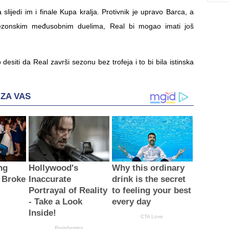
slijedi im i finale Kupa kralja. Protivnik je upravo Barca, a
ezonskim međusobnim duelima, Real bi mogao imati još
desiti da Real završi sezonu bez trofeja i to bi bila istinska