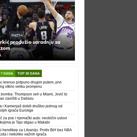
rkić produžio saradnju sa
zzom
A
 7 DANA
TOP 30 DANA
c krenuo potpuno drugim putem, prvi
ing otkrio veliku promjenu
bomba: Thompson seli u Miami, Jović bi
o završiti u Dallasu
 i Kamenjaš dobili društvo jednog od
oljih igrača Eurolige
č za pse i njemački auto: neobični uslovi
kojima je Tajs stigao u Makabi
ki hendikep za Litvaniju: Protiv BiH bez NBA
ezda i nekoliko važnih igrača