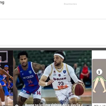
Bosna na krilima sjajnog Atića slavila u