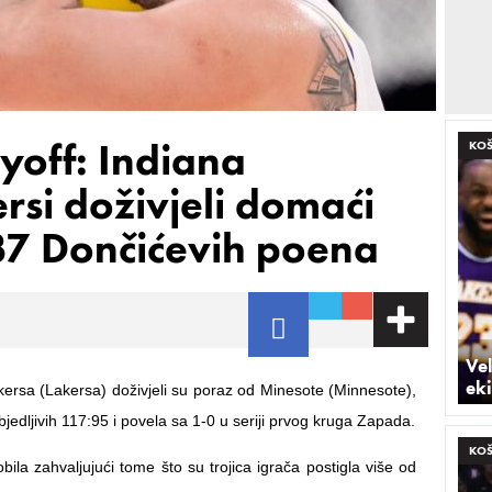
yoff: Indiana
KO
ersi doživjeli domaći
37 Dončićevih poena
Vel
eki
kersa (Lakersa) doživjeli su poraz od Minesote (Minnesote),
ubjedljivih 117:95 i povela sa 1-0 u seriji prvog kruga Zapada.
KO
bila zahvaljujući tome što su trojica igrača postigla više od