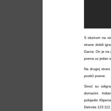
S obzirom na vel
strane dobili igr
Garza. On je na p
poena uz jedan s
Na drugoj strani
postići poene.
Sinoć su odigra
domaćini. India
pobijedio Klipers
Detroita 123:112.