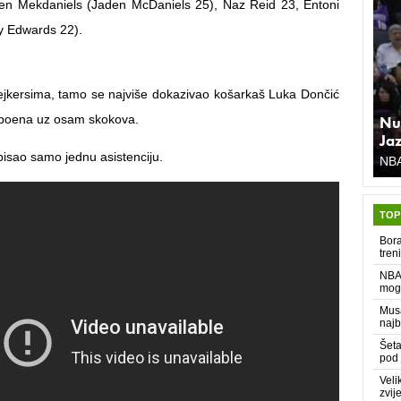
en Mekdaniels (Jaden McDaniels 25), Naz Reid 23, Entoni
y Edwards 22).
Lejkersima, tamo se najviše dokazivao košarkaš Luka Dončić
7 poena uz osam skokova.
Nu
Ja
pisao samo jednu asistenciju.
NB
TOP
Bora
tren
NBA 
moga
Musa
najb
Šeta
pod 
Veli
zvij