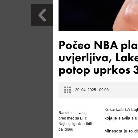
Počeo NBA pla
uvjerljiva, Lak
potop uprkos 
20. 04. 2025 - 09:08
Košarkaši LA Lej
Rasulo u Litvaniji
koja je slavila s 
pred meč sa BiH:
Najbolji igrači odbili
da igraju
Minesota je to do