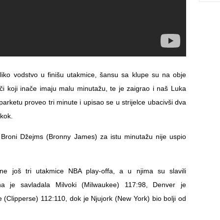
iko vodstvo u finišu utakmice, šansu sa klupe su na obje
ači koji inače imaju malu minutažu, te je zaigrao i naš Luka
arketu proveo tri minute i upisao se u strijelce ubacivši dva
kok.
 Broni Džejms (Bronny James) za istu minutažu nije uspio
ne još tri utakmice NBA play-offa, a u njima su slavili
na je savladala Milvoki (Milwaukee) 117:98, Denver je
e (Clipperse) 112:110, dok je Njujork (New York) bio bolji od