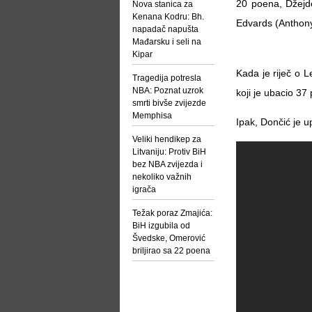
20 poena, Džejd
Nova stanica za
Kenana Kodru: Bh.
Edvards (Anthon
napadač napušta
Mađarsku i seli na
Kipar
Kada je riječ o 
Tragedija potresla
NBA: Poznat uzrok
koji je ubacio 3
smrti bivše zvijezde
Memphisa
Ipak, Dončić je u
Veliki hendikep za
Litvaniju: Protiv BiH
bez NBA zvijezda i
nekoliko važnih
igrača
Težak poraz Zmajića:
BiH izgubila od
Švedske, Omerović
briljirao sa 22 poena