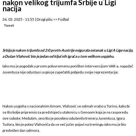
nakon velikog trijumfa Srbije u Ligi
nacija
26. 03. 2025 - 11:55
|
Drugi pišu
>>
Fudbal
Tweet
Srbija je nakon trijumfa od 2:0 protiv Austrije osigurala ostanak u Ligi A Lige nacija,
a Dušan Vlahović bio je jedan od ključnih igrača u tom velikom uspjehu.
Iako mu je pogodak u prvom poluvremenu poništen intervencijom VAR-a, napadač
Juventusa nije odustao i uspio je zapečatiti pobjedu svoje reprezentacije.
Nakon uspjeha s nacionalnim timom, Vlahović se odmah vratio u Torino, kako bi
se što bolje pripremio za predstojeću utakmicu s Genoom koja je na rasporedu
ove subote. Međutim, ono što je posebno oduševilo trenera Juventusa, Igora
Tudora, bio je potez Vlahovića da se već jučer pojavi na treningu iako mu je bio
predviđen dan odmora.