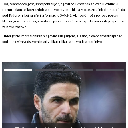
Ovaj Vlahovićev gest jasno pokazuje njegovu odlučnost da se vrati u vrhunsku
formu nakon teškog razdoblja pod vodstvom Thiaga Motte. Stručnjaci smatraju da
pod Tudorom, koji preferira formaciju 3-4-2-1, Vlahović može ponovo postati
ključni igrač Juventusa, a ovakvim potezima već sada daje do znanja da je spreman
za nove izazove.
Tudor je bio impresioniran njegovim zalaganjem, a jasno je da će srpski napadač
pod njegovim vodstvom imati veliku priliku da se vrati na stari nivo.