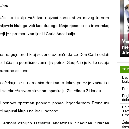
abeu.
ažio, te i dalje važi kao najveći kandidat za novog trenera
ljevski klub ga vidi kao dugogodišnje rješenje na trenerskoj
 koji je spreman zamijeniti Carla Ancelottija.
Već
med
Al
ne reaguje pred kraj sezone uz priče da će Don Carlo ostati
odlučio na poprilično zanimljiv potez. Saopštio je kako ostaje
TOP
 naredne sezone.
Evo 
bor
 očekuje se u narednim danima, a takav potez je začudio i
Prop
oji se okreću svom slavnom spasitelju Zinedineu Zidaneu.
Pogl
dobr
l ponovo spreman ponuditi posao legendarnom Francuzu
Dola
ti napusti klupu na kraju sezone.
Juve
Crn
Želj
š jednom ozbiljno razmatra angažman Zinedinea Zidanea
deva