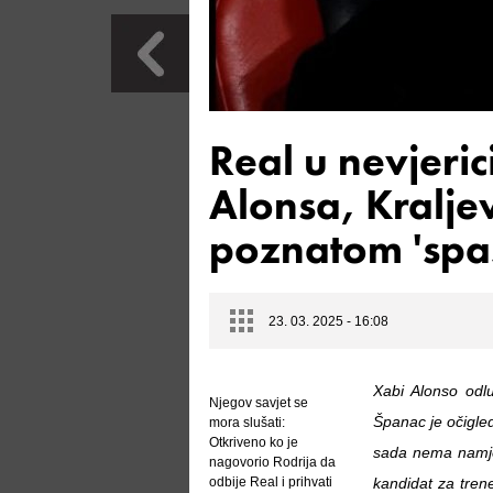
Real u nevjeri
Alonsa, Kralje
poznatom 'spas
23. 03. 2025 - 16:08
Xabi Alonso odl
Njegov savjet se
Španac je očigle
mora slušati:
Otkriveno ko je
sada nema namjer
nagovorio Rodrija da
odbije Real i prihvati
kandidat za trene