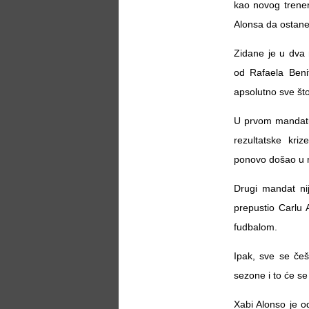
kao novog trener
Alonsa da ostane
Zidane je u dva 
od Rafaela Beni
apsolutno sve št
U prvom mandatu 
rezultatske kri
ponovo došao u m
Drugi mandat ni
prepustio Carlu 
fudbalom.
Ipak, sve se če
sezone i to će se
Xabi Alonso je o