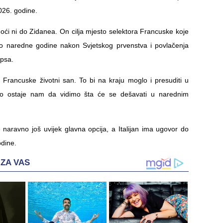
2026. godine.
oći ni do Zidanea. On cilja mjesto selektora Francuske koje
no naredne godine nakon Svjetskog prvenstva i povlačenja
psa.
 Francuske životni san. To bi na kraju moglo i presuditi u
no ostaje nam da vidimo šta će se dešavati u narednim
e naravno još uvijek glavna opcija, a Italijan ima ugovor do
odine.