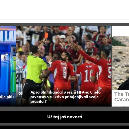
Apsolutni skandal u režiji FIFA-e: Cijelo
je piti u
prvenstvo su krivo primjenjivali svoje
pravilo!?
Učitaj još novosti