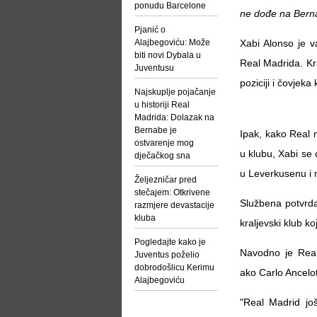
ponudu Barcelone
ne dođe na Bern
Pjanić o
Alajbegoviću: Može
Xabi Alonso je v
biti novi Dybala u
Real Madrida. Kra
Juventusu
poziciji i čovjeka
Najskuplje pojačanje
u historiji Real
Madrida: Dolazak na
Bernabe je
Ipak, kako Real 
ostvarenje mog
u klubu, Xabi se 
dječačkog sna
u Leverkusenu i
Željezničar pred
stečajem: Otkrivene
Službena potvrda
razmjere devastacije
kluba
kraljevski klub k
Pogledajte kako je
Navodno je Rea
Juventus poželio
dobrodošlicu Kerimu
ako Carlo Ancelot
Alajbegoviću
"Real Madrid jo