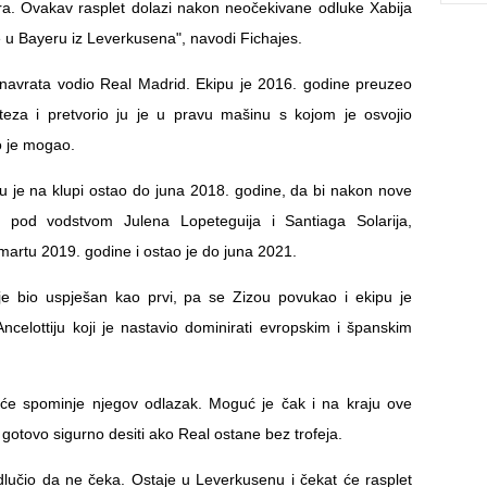
a. Ovakav rasplet dolazi nakon neočekivane odluke Xabija
 u Bayeru iz Leverkusena", navodi Fichajes.
navrata vodio Real Madrid. Ekipu je 2016. godine preuzeo
teza i pretvorio ju je u pravu mašinu s kojom je osvojio
o je mogao.
je na klupi ostao do juna 2018. godine, da bi nakon nove
ze pod vodstvom Julena Lopeteguija i Santiaga Solarija,
artu 2019. godine i ostao je do juna 2021.
je bio uspješan kao prvi, pa se Zizou povukao i ekipu je
Ancelottiju koji je nastavio dominirati evropskim i španskim
šće spominje njegov odlazak. Moguć je čak i na kraju ove
 gotovo sigurno desiti ako Real ostane bez trofeja.
dlučio da ne čeka. Ostaje u Leverkusenu i čekat će rasplet