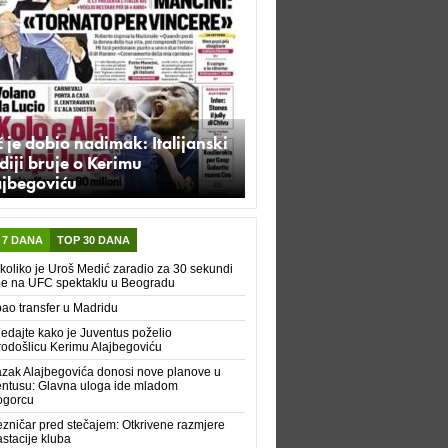
 je dobio nadimak: Italijanski
iji bruje o Kerimu
ajbegoviću
 7 DANA
TOP 30 DANA
koliko je Uroš Medić zaradio za 30 sekundi
be na UFC spektaklu u Beogradu
ao transfer u Madridu
edajte kako je Juventus poželio
odošlicu Kerimu Alajbegoviću
zak Alajbegovića donosi nove planove u
ntusu: Glavna uloga ide mladom
ogorcu
ezničar pred stečajem: Otkrivene razmjere
stacije kluba