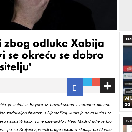
ci zbog odluke Xabija
TRA
vi se okreću se dobro
itelju'
Ml
za
učio je ostati u Bayeru iz Leverkusena i naredne sezone.
dno zadovoljan životom u Njemačkoj, kupio je novu kuću i za
u napustiti klub. To je iznenadilo i Real Madrid gdje je bio
FUD
ra, pa su Kraljevi spremili druge opcije u slučaju da Alonso