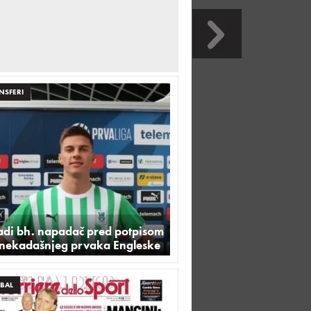
NSFERI
adi bh. napadač pred potpisom
 nekadašnjeg prvaka Engleske
BAL