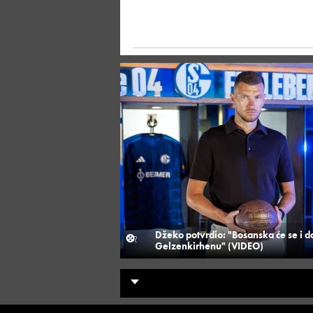
Džeko potvrdio: "Bosanska će se i dal
Gelzenkirhenu" (VIDEO)