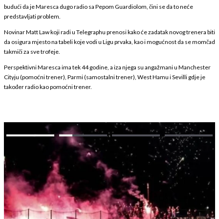
budući da je Maresca dugo radio sa Pepom Guardiolom, čini se da to neće
predstavljati problem.
Novinar Matt Law koji radi u Telegraphu prenosi kako će zadatak novog trenera biti
da osigura mjesto na tabeli koje vodi u Ligu prvaka, kao i mogućnost da se momčad
takmiči za sve trofeje.
Perspektivni Maresca ima tek 44 godine, a iza njega su angažmani u Manchester
Cityju (pomoćni trener), Parmi (samostalni trener), West Hamu i Sevilli gdje je
također radio kao pomoćni trener.