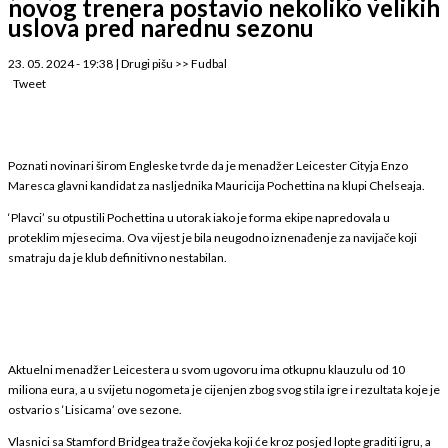
novog trenera postavio nekoliko velikih
uslova pred narednu sezonu
23. 05. 2024 - 19:38
|
Drugi pišu
>>
Fudbal
Tweet
Poznati novinari širom Engleske tvrde da je menadžer Leicester Cityja Enzo
Maresca glavni kandidat za nasljednika Mauricija Pochettina na klupi Chelseaja.
‘Plavci’ su otpustili Pochettina u utorak iako je forma ekipe napredovala u
proteklim mjesecima. Ova vijest je bila neugodno iznenađenje za navijače koji
smatraju da je klub definitivno nestabilan.
Aktuelni menadžer Leicestera u svom ugovoru ima otkupnu klauzulu od 10
miliona eura, a u svijetu nogometa je cijenjen zbog svog stila igre i rezultata koje je
ostvario s ‘Lisicama’ ove sezone.
Vlasnici sa Stamford Bridgea traže čovjeka koji će kroz posjed lopte graditi igru, a