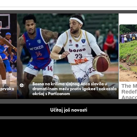
Bosna na krilima sjajnog Atića slavila u
 prvaka
dramatičnom meču protiv Igokee i zakazala
okršaj s Partizanom
Učitaj još novosti