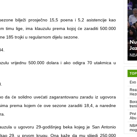
sezone bilježi prosječno 15,5 poena i 5,2 asistencije kao
jem timu lige, ima klauzulu prema kojoj će zaraditi 500.000
ne 185 trojki u regularnom dijelu sezone.
Nu
Ja
84.
NB
uzulu vrijednu 500.000 dolara i ako odigra 70 utakmica u
TOP
Evo 
8.
Real
Hez
no da će solidno uvećati zagarantovanu zaradu iz ugovora
Bora
csima prema kojem će ove sezone zaraditi 18,4, a naredne
tren
ra.
Prvi
Abu 
NBA 
klauzula u ugovoru 29-godišnjeg beka kojeg je San Antonio
moga
 kao 29. u prvom krugu. Ona kaže da mu slijedi 250.000