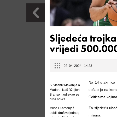
Sljedeća trojk
vrijedi 500.000
02. 04. 2024 - 14:23
Na 14 utakmica d
Suvlasnik Makabija o
došao je na kora
Madaru: Naš Džejlen
Branson, odrekao se
Celticsima kojima
brda novca
Za sljedeću ubač
Musa i Kamenjaš
dobili društvo jednog
miliona.