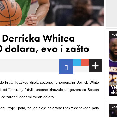
a Derricka Whitea
KO
 dolara, evo i zašto
o kraja ligaškog dijela sezone, fenomenalni Derrick White
Vel
k od "čekiranja" dvije unosne klauzule u ugovoru sa Boston
eki
 će zaraditi dodatni milion dolara.
KO
enu trojku pola, za još dvije odigrane utakmice takođe pola