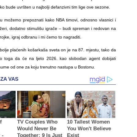
o bude uvršten u najbolji defanzivni tim lige ove sezone.
u možemo prepoznati kako NBA timovi, odnosno vlasnici i
eri, dodatno stimulišu igrače – budi spreman i redovan na
rojke, igraj odbranu i mi ćemo to nagraditi.
ajbolje plaćenih košarkaša sveta on je na 87. mjestu, tako da
 toga da će na ljeto 2026. kao slobodan agent dobijati
sume od one za koju trenutno nastupa u Bostonu.