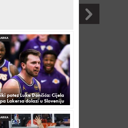
ŠARKA
iki potez Luke Dončića: Cijela
pa Lakersa dolazi u Sloveniju
ŠARKA