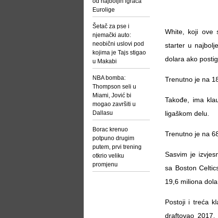
od najboljih igrača
Eurolige
Šetač za pse i
White, koji ove 
njemački auto:
neobični uslovi pod
starter u najbol
kojima je Tajs stigao
dolara ako postig
u Makabi
NBA bomba:
Trenutno je na 1
Thompson seli u
Miami, Jović bi
Takođe, ima kla
mogao završiti u
Dallasu
ligaškom delu.
Borac krenuo
Trenutno je na 6
potpuno drugim
putem, prvi trening
Sasvim je izvjes
otkrio veliku
promjenu
sa Boston Celti
19,6 miliona dola
Postoji i treća 
draftovao 2017.