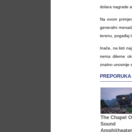
dolara nagrade ak
Na ovom primjer
generalni menadž
terenu, pogađaj t
Inače, na listi n
nema dileme oko
znatno unosnije 