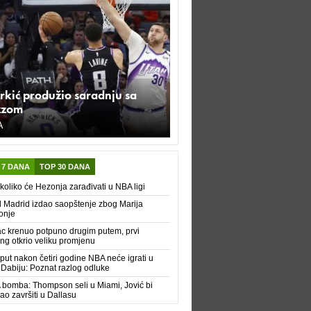
rkić produžio saradnju sa
zzom
A
 7 DANA
TOP 30 DANA
koliko će Hezonja zarađivati u NBA ligi
 Madrid izdao saopštenje zbog Marija
onje
c krenuo potpuno drugim putem, prvi
ing otkrio veliku promjenu
 put nakon četiri godine NBA neće igrati u
Dabiju: Poznat razlog odluke
bomba: Thompson seli u Miami, Jović bi
o završiti u Dallasu