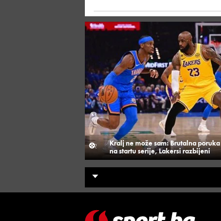
Kralj ne može sam: Brutalna poruka
na startu serije, Lakersi razbijeni