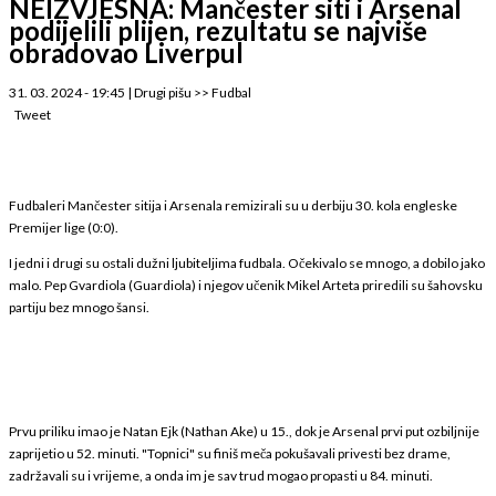
NEIZVJESNA: Mančester siti i Arsenal
podijelili plijen, rezultatu se najviše
obradovao Liverpul
31. 03. 2024 - 19:45
|
Drugi pišu
>>
Fudbal
Tweet
Fudbaleri Mančester sitija i Arsenala remizirali su u derbiju 30. kola engleske
Premijer lige (0:0).
I jedni i drugi su ostali dužni ljubiteljima fudbala. Očekivalo se mnogo, a dobilo jako
malo. Pep Gvardiola (Guardiola) i njegov učenik Mikel Arteta priredili su šahovsku
partiju bez mnogo šansi.
Prvu priliku imao je Natan Ejk (Nathan Ake) u 15., dok je Arsenal prvi put ozbiljnije
zaprijetio u 52. minuti. "Topnici" su finiš meča pokušavali privesti bez drame,
zadržavali su i vrijeme, a onda im je sav trud mogao propasti u 84. minuti.