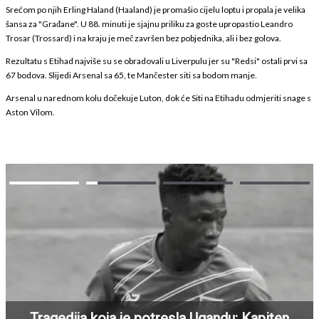
Srećom po njih Erling Haland (Haaland) je promašio cijelu loptu i propala je velika
šansa za "Građane". U 88. minuti je sjajnu priliku za goste upropastio Leandro
Trosar (Trossard) i na kraju je meč završen bez pobjednika, ali i bez golova.
Rezultatu s Etihad najviše su se obradovali u Liverpulu jer su "Redsi" ostali prvi sa
67 bodova. Slijedi Arsenal sa 65, te Mančester siti sa bodom manje.
Arsenal u narednom kolu dočekuje Luton, dok će Siti na Etihadu odmjeriti snage s
Aston Vilom.
Tragedija koja je potresla Ugandu: Kapiten