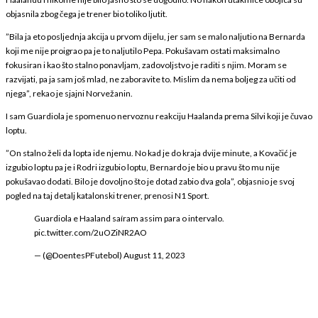
objasnila zbog čega je trener bio toliko ljutit.
”Bila ja eto posljednja akcija u prvom dijelu, jer sam se malo naljutio na Bernarda
koji me nije proigrao pa je to naljutilo Pepa. Pokušavam ostati maksimalno
fokusiran i kao što stalno ponavljam, zadovoljstvo je raditi s njim. Moram se
razvijati, pa ja sam još mlad, ne zaboravite to. Mislim da nema boljeg za učiti od
njega”, rekao je sjajni Norvežanin.
I sam Guardiola je spomenuo nervoznu reakciju Haalanda prema Silvi koji je čuvao
loptu.
”On stalno želi da lopta ide njemu. No kad je do kraja dvije minute, a Kovačić je
izgubio loptu pa je i Rodri izgubio loptu, Bernardo je bio u pravu što mu nije
pokušavao dodati. Bilo je dovoljno što je dotad zabio dva gola”, objasnio je svoj
pogled na taj detalj katalonski trener, prenosi N1 Sport.
Guardiola e Haaland saíram assim para o intervalo.
pic.twitter.com/2uOZiNR2AO
— (@DoentesPFutebol)
August 11, 2023