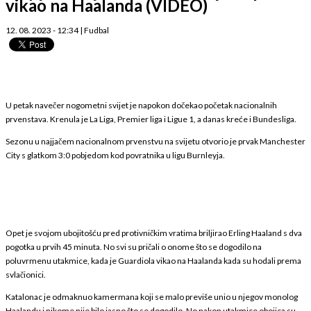
vikao na Haalanda (VIDEO)
12. 08. 2023 - 12:34
|
Fudbal
U petak navečer nogometni svijet je napokon dočekao početak nacionalnih
prvenstava. Krenula je La Liga, Premier liga i Ligue 1, a danas kreće i Bundesliga.
Sezonu u najjačem nacionalnom prvenstvu na svijetu otvorio je prvak Manchester
City s glatkom 3:0 pobjedom kod povratnika u ligu Burnleyja.
Opet je svojom ubojitošću pred protivničkim vratima briljirao Erling Haaland s dva
pogotka u prvih 45 minuta. No svi su pričali o onome što se dogodilo na
poluvrmenu utakmice, kada je Guardiola vikao na Haalanda kada su hodali prema
svlačionici.
Katalonac je odmaknuo kamermana koji se malo previše unio u njegov monolog
Haalandu i nikome nije bilo jasno što se dogodilo. No nakon utakmice obojica su