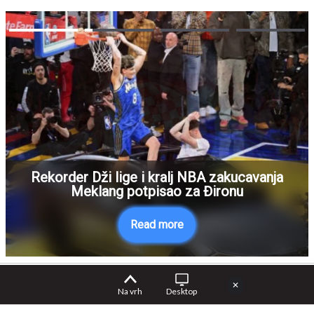
Rekorder Dži lige i kralj NBA zakucavanja
Meklang potpisao za Đironu
Read more
✕
Na vrh
Desktop