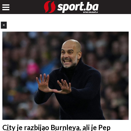
✕
City je razbijao Burnleya, ali je Pep