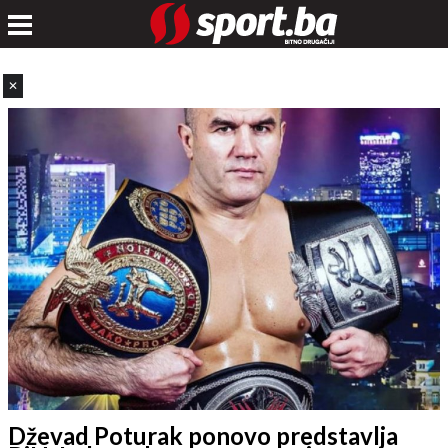
✕
Dževad Poturak ponovo predstavlja