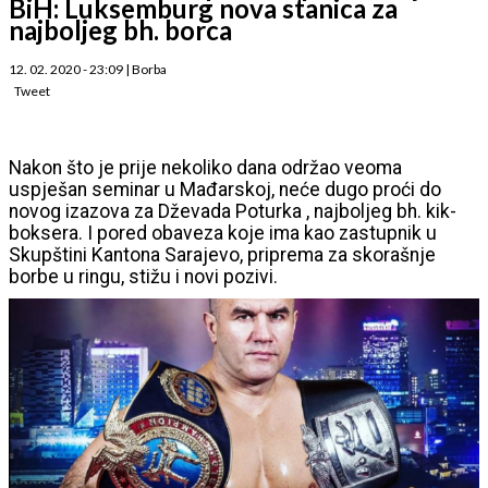
BiH: Luksemburg nova stanica za
najboljeg bh. borca
12. 02. 2020 - 23:09
|
Borba
Tweet
Nakon što je prije nekoliko dana održao veoma
uspješan seminar u Mađarskoj, neće dugo proći do
novog izazova za Dževada Poturka , najboljeg bh. kik-
boksera. I pored obaveza koje ima kao zastupnik u
Skupštini Kantona Sarajevo, priprema za skorašnje
borbe u ringu, stižu i novi pozivi.